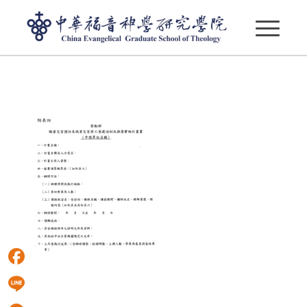
A17040000J 1131500665 Doc1 Attach4
Facebook
Line