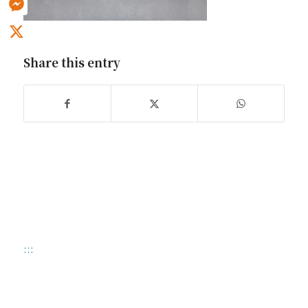
Messenger
X
Share this entry
:::