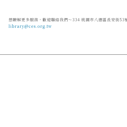
想瞭解更多服務，歡迎聯絡我們～334 桃園市八德區長安街53號・Tel: 03
library@ces.org.tw