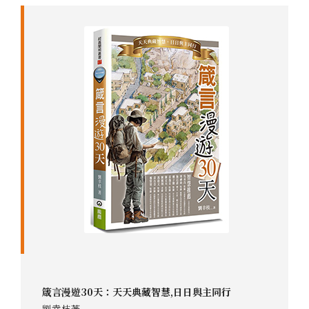
箴言漫遊30天：天天典藏智慧,日日與主同行
劉幸枝著