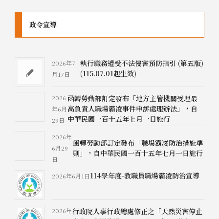
【神學研究所】徵聘專任教師-舊約 (OLD
2026年1
政令宣導
TESTAMENT POSITION)
月15日
【報名】大台中、彰化區校友專題聚
2025年10月31
執行職務遭受不法侵害預防指引 (第五版)
2026年7
會
日
(115.07.01起生效)
月17日
【報名】2025戴紹曾博士紀念講座
2025年10月20日
2026
函轉勞動部訂定發布「地方主管機關受理最
高負責人職場霸凌事件申訴處理辦法」，自
年6月
中華民國一百十五年七月一日施行
29日
整併所說明會公告
2025年8月27日
2026年
函轉勞動部訂定發布「職場霸凌防治措施準
6月29
則」，自中華民國一百十五年七月一日施行
日
114學年度校園保全委外招標案-2
2025年7月14日
114學年度-教職員職場霸凌防治宣導
2026年6月1日
【誠徵】推廣延伸神學教育處組員
2025年6月4日
2026年
行政院人事行政總處修正之「天然災害停止