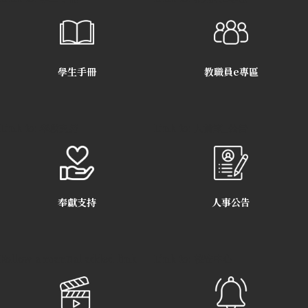
【報名】2024 林道亮博士紀念講座
2024年2月5日
【宣導】禁止攜帶或使用「穿雲
2024年10月21
箭」
日
【報名】2024 輔導講座
2023年12月15日
學生手冊
教職員e專區
【宣導】防詐先鋒青春不踩雷
2024年10月11日
【公告】華神 AI 工具教學應用指引
2023年11月8日
Link to: 奉獻支持
Link to: 人資室_公告
【宣導】教育部詐騙防制專區
2023年8月17日
奉獻支持
人事公告
【防疫】111(下)華神校園防疫公告專
2023年5月11
區
日
Follow a manual added link
Link to: 校安中心
【宣導】防制學生網路涉毒與販毒
2023年5月11日