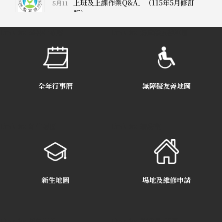
上班及上課作業Q&A」（115年5月修訂
5月11
【誠徵】學務創新人員(校安人員)
2025年6月4日
版）
日
【宣導】政府文件標準格式（ODF-
2026年4月
Link to: 華神行事曆
Link to: 無障礙友善地圖
CNS15251）實施計畫
30日
【報名】2025林道亮博士紀念講座
2025年3月18日
【宣導】防制妨害兵役
2026年4月17日
114學年度起學雜費調整建議案說明
2025年3月10日
全年行事曆
無障礙友善地圖
【衛教宣導】預防登革熱
2026年4月17日
【作品】遠東福音會播客獎學金得獎
2025年2月22
Link to: 新生專區
Link to: 總務室
作品
日
【公告】教育部全民安全指引專區
2026年1月21日
2024 學術研討會-透視神國場域
2024年11月20日
春節期間緊急連絡窗口
2025年1月23日
新生地圖
場地及維修申請
【代禱】華神每月代禱信
2024年11月1日
反詐宣導影片-冷靜想想反詐系列
2024年12月18日
Link to: 學生手冊
Link to: 教職員e專區