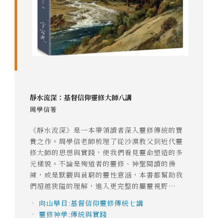
靜水流深：基督信仰靈修大師八講
周學信著
《靜水流深》是一本帶領讀者深入靈修傳統的寶
貴之作。周學信老師梳理了從沙漠教父到近代靈
修大師的思想與實踐，使我們看見靈命塑造的多
元樣貌。不論是殉道者的靈修、神聖閱讀的操
練，或是默觀與貧窮的靈性意涵，本書都幫助我
們超越狹隘的理解，進入更完整的屬靈視野…
•
向山舉目:基督信仰靈修傳統七講
•
靈修神學:傳統與實踐