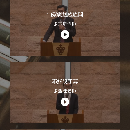
仙樂飄飄處處聞
張宗培牧師
耶穌說了算
張聖佳老師