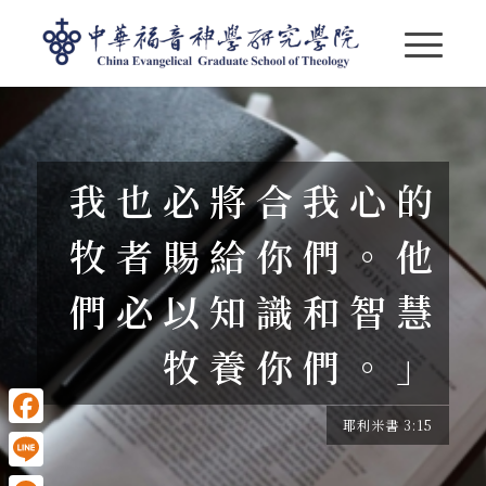
我 也 必 將 合 我 心 的
牧 者 賜 給 你 們 。 他
們 必 以 知 識 和 智 慧
牧 養 你 們 。 」
耶利米書 3:15
Facebook
Line