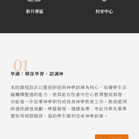
【宣導】猴痘防治
2023年3月23日
影片專區
校安中心
【宣導】校園霸凌防治宣導
2023年3月8日
【宣導】性別平等教育
2022年6月20日
學識：精深學習，認識神
本院課程設計以聖經研經與神學訓練為核心，培養學生正
確闡釋聖道的能力，使其能在牧會中忠心教導聖經真理，
亦能進一步從事神學研究或投身神學教育工作。教務處同
時提供課程規劃、學籍管理、選課指導、考試作業及畢業
審核等相關服務，協助學生順利完成神學訓練。