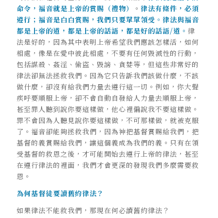
命令，福音就是上帝的賞賜（禮物）
。
律法有條件，必須
遵行；福音是白白賞賜，我們只要單單領受。律法與福音
都是上帝的道，都是上帝的話語，都是好的話語/道。
律
法是好的，因為其中表明上帝希望我們應該怎樣活，如何
相處，像是在愛中彼此相處，不要有任何毀滅性的行動，
包括謀殺、姦淫、偷盜、毀謗、貪婪等，但這些非常好的
律法卻無法拯救我們。因為它只告訴我們該做什麼，不該
做什麼，卻沒有給我們力量去遵行這一切。例如，你大聲
疾呼要順服上帝，卻不會自動自發給人力量去順服上帝，
甚至罪人聽到說你要這樣做，他心裡偏說我不要這樣做。
罪不會因為人聽見說你要這樣做，不可那樣做，就被克服
了。福音卻能夠拯救我們，因為神把基督賞賜給我們，把
基督的義賞賜給我們，讓這個義成為我們的義。只有在領
受基督的救恩之後，才可能開始去遵行上帝的律法，甚至
在遵行律法的裡面，我們才會更深的發現我們多麼需要救
恩。
為何基督徒要讀舊約律法？
如果律法不能救我們，那現在何必讀舊約律法？