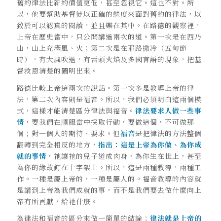
舊約律法比新約價值更低，甚至忽視它。這也不對。所
以，他要幫助基督徒以正確的態度來面對舊約的律法，以
致於可以認真的閱讀，並且樂在其中。在路德的觀察裡，
上帝在歷史當中，只公開講過兩次的道。第一次是在西乃
山，山上充滿風、火；第二次是在耶路撒冷（五旬節
時），有大風吹過，有舌頭火焰及多國言語的現象，把基
督救恩清楚的闡明出來。
路德比較上帝這兩次的說話。第一次多是教導上帝的律
法，第二次內容則是福音。所以，我們必須明白這兩個模
式，這樣才能清楚區分律法與福音。
律法要求人做一些事
情
，要我們在順服當中採取行動，要做這個，不可做那
個；對一個人的期待、要求。但
福音
是把律法的方法整個
翻轉到完全相反的地方，
指出：這是上帝為你做、為你成
就的事情
，祂讓祂的兒子道成肉身，為你生在世上，甚至
為你的緣故釘在十字架上。所以，這是兩種教導，兩種工
作。一種是屬上帝的，一種是屬人的。福音教導的內容就
是講到上帝為我們成就的事，而不是我們要去做什麼向上
帝有所貢獻，給祂什麼。
為律法和福音的區分來做一簡單的結論；
律法就是上帝的