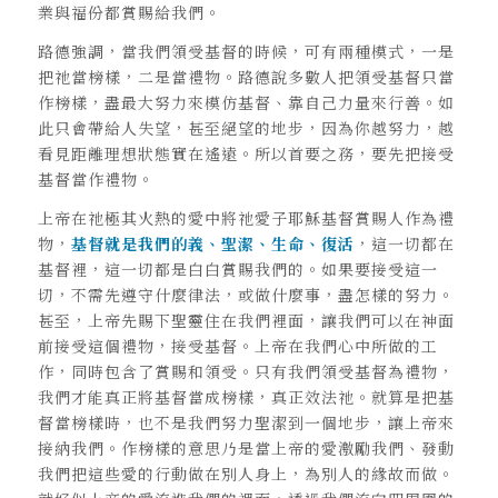
業與福份都賞賜給我們。
路德強調，當我們領受基督的時候，可有兩種模式，一是
把祂當榜樣，二是當禮物。路德說多數人把領受基督只當
作榜樣，盡最大努力來模仿基督、靠自己力量來行善。如
此只會帶給人失望，甚至絕望的地步，因為你越努力，越
看見距離理想狀態實在遙遠。所以首要之務，要先把接受
基督當作禮物。
上帝在祂極其火熱的愛中將祂愛子耶穌基督賞賜人作為禮
物，
基督就是我們的義、聖潔、生命、復活
，這一切都在
基督裡，這一切都是白白賞賜我們的。如果要接受這一
切，不需先遵守什麼律法，或做什麼事，盡怎樣的努力。
甚至，上帝先賜下聖靈住在我們裡面，讓我們可以在神面
前接受這個禮物，接受基督。上帝在我們心中所做的工
作，同時包含了賞賜和領受。只有我們領受基督為禮物，
我們才能真正將基督當成榜樣，真正效法祂。就算是把基
督當榜樣時，也不是我們努力聖潔到一個地步，讓上帝來
接納我們。作榜樣的意思乃是當上帝的愛激勵我們、發動
我們把這些愛的行動做在別人身上，為別人的緣故而做。