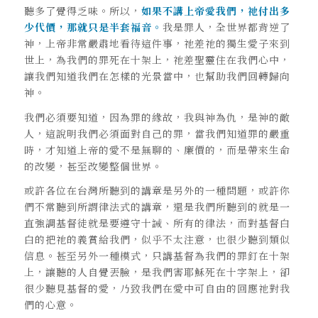
聽多了覺得乏味。所以，
如果不講上帝愛我們，祂付出多
少代價，那就只是半套福音。
我是罪人，全世界都背逆了
神，上帝非常嚴肅地看待這件事，祂差祂的獨生愛子來到
世上，為我們的罪死在十架上，祂差聖靈住在我們心中，
讓我們知道我們在怎樣的光景當中，也幫助我們回轉歸向
神。
我們必須要知道，因為罪的緣故，我與神為仇，是神的敵
人，這說明我們必須面對自己的罪，當我們知道罪的嚴重
時，才知道上帝的愛不是無聊的、廉價的，而是帶來生命
的改變，甚至改變整個世界。
或許各位在台灣所聽到的講章是另外的一種問題，或許你
們不常聽到所謂律法式的講章，還是我們所聽到的就是一
直強調基督徒就是要遵守十誡、所有的律法，而對基督白
白的把祂的義賞給我們，似乎不太注意，也很少聽到類似
信息。甚至另外一種模式，只講基督為我們的罪釘在十架
上，讓聽的人自覺丟臉，是我們害耶穌死在十字架上，卻
很少聽見基督的愛，乃致我們在愛中可自由的回應祂對我
們的心意。