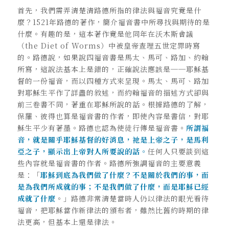
首先，我們需弄清楚清路德所指的律法與福音究竟是什
麼？1521年路德的著作，簡介福音書中所尋找與期待的是
什麼。有趣的是，這本著作竟是他同年在沃木斯會議
（the Diet of Worms）中被皇帝查理五世定罪時寫
的。路德說，如果說四福音書是馬太、馬可、路加、約翰
所寫，這說法基本上是錯的，正確說法應該是──耶穌基
督的一份福音，而以四種方式來呈現。馬太、馬可、路加
對耶穌生平作了詳盡的敘述，而約翰福音的描述方式卻與
前三卷書不同，著重在耶穌所說的話。根據路德的了解，
保羅、彼得也算是福音書的作者，即使內容是書信，對耶
穌生平少有著墨。路德也認為使徒行傳是福音書。
所謂福
音，就是關乎耶穌基督的好消息，祂是上帝之子，是馬利
亞之子，顯示出上帝對人所要說的話。
任何人只要談到這
些內容就是福音書的作者。路德所強調福音的主要意義
是：「
耶穌到底為我們做了什麼？不是關於我們的事，而
是為我們所成就的事；不是我們做了什麼，而是耶穌已經
成就了什麼
。」路德非常清楚當時人仍以律法的眼光看待
福音，把耶穌當作新律法的頒布者，雖然比舊約時期的律
法更高，但基本上還是律法。