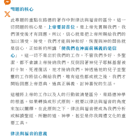
問題的核心
Messenger
此專題的重點在路德的著作中對律法與福音的區分。這一
X
切問題的核心是，
上帝要居首位
。是上帝先賞賜我們，我
們領受後才有回應。所以，信心就是把上帝所賜給我們的
加以領受、接受，我們才能與神和好，恢復與神的關係就
是信心，正如新約所講「
使我們在神面前稱義的是信
心
」。這一切不是出於我們的工作。不管我們多好、多聖
潔，都不會讓上帝接納我們。反倒因著神兒子耶穌基督被
釘十架、死裡復活，祂才接納我們。神透過祂的兒子並聖
靈的工作將信心賜給我們，唯有這些都成就之後，我們才
開始回應上帝恩典，過真正稱義、討神喜悅的生活。
這種將上帝的工作以及人的行動做清楚區分，是路德神學
的根基。如果轉換成形式原則，就要以律法與福音的角度
來加以闡釋。在此原則之下，律法與福音便成為我們分析
或解讀聖經、所聽的道、神學，甚至是你我周遭文化的重
要工具。
律法與福音的意義