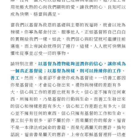
用祂極火熱的心向我們顯明的愛。讓我們的心、良知可以
成為快樂、穩當與滿足。
當我們以基督為救恩的基礎與主要的祝福時，就會以祂為
榜樣。你寧為鄰舍付出、服事他人，正如基督將自己白白
的賞賜給我們一樣。如此，我們信心與盼望就可繼續往前
邁進，而上帝誡命就得到了遵行，這樣，人人就可快樂無
懼地從事並忍受一切的事物。
請特別注意，
以基督為禮物能夠滋潤你的信心，讓你成為
一個真正基督徒；以基督為榜樣，則可以操練你的工作、
善工
。然而，後者卻不會使你成為基督徒。一切善工都因
你是基督徒，才會從心發出來。禮物與榜樣的差距有多
大，信心與工作的差距也就有多大。信心並不擁有任何東
西，所擁有的，乃是基督的行動與生命。而善工生發出來
的信心和榜樣差距有多大，信心和工作差距也有多大。信
心並不擁有任何的東西，信心只擁有基督的工作和生命。
善工似乎有很多，卻不屬於你，而是屬於你的鄰舍。福音
不是一本律法或誡命的書籍，而是充滿屬天的應許。換句
話說，福音書是屬天的應許，上帝在耶穌基督裡將一切產