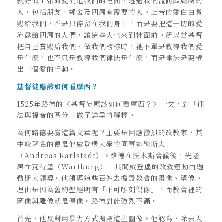
就好似上帝的愛流進我們的裡面，透過我們流向四周圍的
人，包括朋友、鄰舍及四周有需要的人。上帝的愛白白賞
賜給我們，不是只停留在我們身上，而是要把這一切的愛
流露給四周的人們，讓這些人也來到神面前。所以當基督
把自己賞賜給我們、做我們榜樣時，祂不單是教導我們愛
是什麼，也不只是教導我們律法是什麼，而是律法是要帶
出一個愛的行動。
基督徒應該如何看摩西？
1525年路德的〈基督徒應該如何看摩西？〉一文，對「律
法與福音的區分」做了詳盡的解釋。
為何路德要寫這篇文章呢？主要是回應激烈的改教家，其
中較著名的便是他威登堡大學的同事迦勒斯大
（Andreas Karlstadt）。路德在沃木斯會議後，先隱
居在瓦特堡（Wartburg），其間威登堡的改教運動由迦
勒斯大領導。他領導這些百姓去搗毀教會的畫像、塑像。
理由是因為舊約聖經明言「不可雕刻偶像」，而教會裡的
圖像與雕像就是偶像。路德對此強烈不滿。
首先，他反對用暴力方式搗毀這些圖像。他認為，除去人