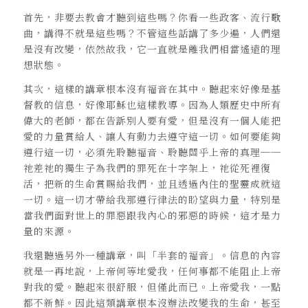
首先，非要去教會才聽到這些嗎？你看一些政客、流行歌
曲，講得不就是這些嗎？不管這些話講了多少遍，人們還
是沒有改變，依然故我，它一直就是離我們相當遙遠的理
想狀態。
其次，這樣的講章根本沒有福音在其中。聽起來好像是基
督教的信息，好像耶穌也這樣教導。因為人類歷史中所有
偉大的老師，都在告訴別人要有愛，但是沒有一個人能把
愛的力量賞給人、讓人有動力去遵守這一切。如何要能夠
遵行這一切，必須先聆聽福音、聆聽關乎上帝的真理──
祂差祂的獨生子為我們的罪死在十字架上，祂從死裡復
活，把新的生命賞賜給我們，並且透過內住的聖靈成就這
一切。這一切才帶給我那遵行律法的盼望與力量，特別是
當我們面對世上的罪惡跟我內心的邪惡的時候，這才是力
量的來源。
我還聽過另外一種講章，叫「半套的福音」。信息的內容
就是一再地說，上帝何等地愛我，任何事都不能阻止上帝
對我的愛。聽起來很舒服，但僅此而已。上帝愛我，一點
都不新鮮。因此這類講章根本沒辦法改變我的生命，甚至