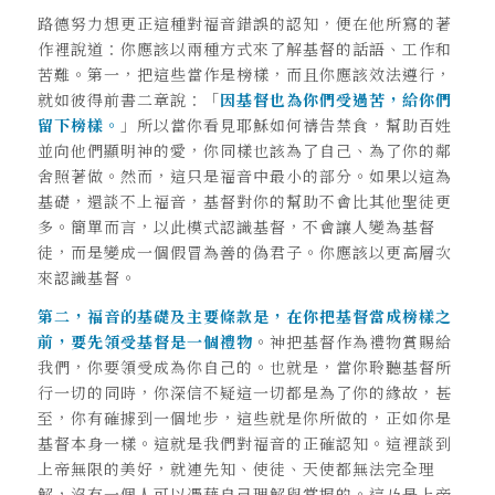
路德努力想更正這種對福音錯誤的認知，便在他所寫的著
作裡說道：你應該以兩種方式來了解基督的話語、工作和
苦難。第一，把這些當作是榜樣，而且你應該效法遵行，
就如彼得前書二章說：「
因基督也為你們受過苦，給你們
留下榜樣。
」所以當你看見耶穌如何禱告禁食，幫助百姓
並向他們顯明神的愛，你同樣也該為了自己、為了你的鄰
舍照著做。然而，這只是福音中最小的部分。如果以這為
基礎，還談不上福音，基督對你的幫助不會比其他聖徒更
多。簡單而言，以此模式認識基督，不會讓人變為基督
徒，而是變成一個假冒為善的偽君子。你應該以更高層次
來認識基督。
第二，福音的基礎及主要條款是，在你把基督當成榜樣之
前，要先領受基督是一個禮物
。神把基督作為禮物賞賜給
我們，你要領受成為你自己的。也就是，當你聆聽基督所
行一切的同時，你深信不疑這一切都是為了你的緣故，甚
至，你有確據到一個地步，這些就是你所做的，正如你是
基督本身一樣。這就是我們對福音的正確認知。這裡談到
上帝無限的美好，就連先知、使徒、天使都無法完全理
解，沒有一個人可以憑藉自己理解與掌握的。這乃是上帝