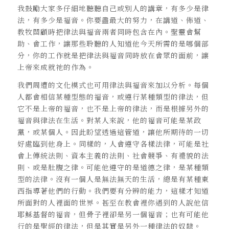
我鼓勵大家多仔細地聽聽自己或別人的講章，有多少是律
法，有多少是福音。你要盡最大的努力，在講道、佈道、
教牧關顧時把律法與福音兩者同時包含在內。聖靈會幫
助、會工作，讓那些聆聽的人知道他今天所需的是哪個部
分，你的工作就是把律法與福音同時放在會眾的面前，讓
上帝來成就祂的作為。
我們周遭的文化模式也可用律法與福音來加以分析。每個
人都會相信某種型態的福音，或遵行某種類型的律法，但
它不是上帝的福音，也不是上帝的律法，而是根據另外的
福音與律法在生活。對某人來說，他的福音可能是某政
黨，或某個人。因此盼望透過這管道，讓他所期待的一切
好處臨到他身上。同樣的，人會遵守各樣法律，可能是社
會上傳統法則、資本主義的法則、社會競爭、有禮貌的法
則、或是肚腹之律。可能他遵守的是道德之律，是某種類
型的法律。沒有一個人是無法無天的生活，總是有某種東
西指導著他們的行動。我們要有分辨的能力，這樣才知道
所面對的人裡面的世界。甚至在教會裡你遇到的人說他信
耶穌基督的福音，但骨子裡卻是另一個福音；也有可能他
行的是聖經的律法，但是其實是另外一種律法的奴隸。