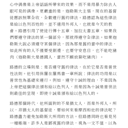
心中偶像是上帝話語所帶來的效果，而不是用暴力除去人
眼可見的偶像。更嚴重的是，迦勒斯大主張，現在的基督
徒應該照單全收，全數遵行舊約律法。路德認為這些律法
是給以色列百姓的，並不適用外邦人，也就是今天的教
會。路德引用了使徒行傳十五章、加拉太書五章，如果我
們要遵守律法的某一個部分，那就得遵守全律法。如果迦
勒斯大說必須遵守某個律法，因為那是舊約當中的律法，
如此所有的人不僅要受割禮，也要守安息日，也不能吃豬
肉（迦勒斯大是德國人，當然不願放棄吃豬肉）。
路德的立場則是：是否遵守舊約律法，在於它是否是普世
性法則。他引用保羅在羅馬書一章所說：律法的功用是以
普世性為基礎來遵行。例如，遵守十誡的理由，不是因為
上帝把這個律法頒布給以色列人，而是因為十誡是普世法
則最佳的呈現，即使十誡是頒布給以色列人的。
路德那個時代，他所面對的不是猶太人，而是外邦人。所
以，非猶太人的基督徒，要如何來看摩西和他的律法呢？
路德盡力避免加勒斯大所用的方法。但路德同時也看見另
一種極端，許多人是鄙視舊約律法，視為一文不值，以為