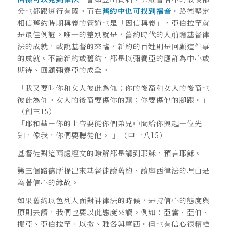
分也都跟遵行有關。而在
舊約中也可找到福音
。路德堅定
相信舊約時期稱義的管道也是「因信稱義」，亞伯拉罕就
是最佳例證。唯一的差別就是，舊約時代的人前瞻基督律
法的成就，或說基督的來臨，新約的百姓則是回顧這件事
的成就。不論新約或舊約，都是以彌賽亞的應許為中心或
期待、回顧彌賽亞的成全。
「我又要叫你和女人彼此為仇；你的後裔和女人的後裔也
彼此為仇。女人的後裔要傷你的頭；你要傷他的腳跟。」
（創三15）
「耶和華－你的上帝要從你們弟兄中間給你興起一位先
知，像我，你們要聽從他。 」（申十八15）
基督徒對這兩處經文的瞭解都是講到耶穌，預言耶穌。
第三個路德所提出來基督徒讀舊約、讀摩西律法的理由是
為著信心的緣故。
如果舊約以色列人面對神律法的時候，是持信心的態度與
原則去讀，我們也要以此態度來讀。例如：亞當、亞伯、
挪亞、亞伯拉罕、以撒、雅各與摩西。但也有信心很糟糕