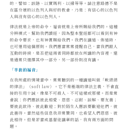
的，譬如：該隱、以實瑪利、以掃等等。請注意路德不是
在區分壞的以色列人與好的教會，乃是：有信心的以色列
人與沒有信心的以色列人。
律法就是上帝的命令，福音就是上帝所賜給我們的。這種
分辨模式，幫助我們讀經，因為整本聖經都可以看到有神
的命令要求，也有神賞賜給我們。我們在講道、佈道時，
也可運用這個原則。我們應當常常提醒自己，當我們跟人
互動的時候，是否把這兩者同時都放在所講的內容裡，還
是通常只選擇其中一部分，另一部份則沒有講。
「半套的福音」
在我所處的情境當中，常常聽到的一種講道叫做「軟綿綿
的律法」（soft law）。它不是極端的律法主義，不會直
接的引用十誡，像是不可殺人、不可這樣或那樣。而是常
會說：你們應該彼此相愛、恩慈、忍耐、諒解、要友善；
要彼此款待、彼此歡迎；對於陌生人應該要歡迎他們，彼
此善待。當然這些信息我非常贊同，也希望人們恩慈、彼
此相待。但是若當成基督徒講章的話，我有兩方面的問
題。