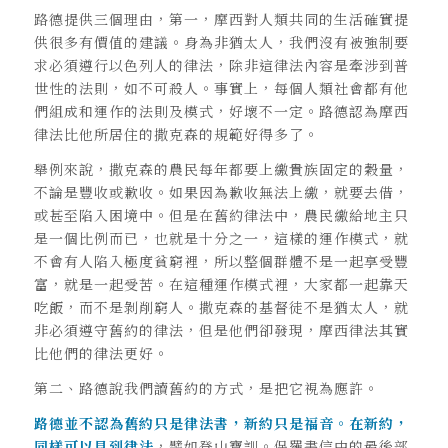
路德提供三個理由，第一，摩西對人類共同的生活確實提
供很多有價值的建議。身為非猶太人，我們沒有被強制要
求必須遵行以色列人的律法，除非這律法內容是牽涉到普
世性的法則，如不可殺人。事實上，每個人類社會都有他
們組成和運作的法則及模式，好壞不一定。路德認為摩西
律法比他所居住的撒克森的規範好得多了。
舉例來說，撒克森的農民每年都要上繳貴族固定的穀量，
不論是豐收或歉收。如果因為歉收無法上繳，就要去借，
或甚至陷入困境中。但是在舊約律法中，農民繳給地主只
是一個比例而已，也就是十分之一，這樣的運作模式，就
不會有人陷入極度貧窮裡，所以整個群體不是一起享受豐
富，就是一起受苦。在這種運作模式裡，大家都一起靠天
吃飯，而不是剝削窮人。撒克森的基督徒不是猶太人，就
非必須遵守舊約的律法，但是他們卻發現，摩西律法其實
比他們的律法更好。
第二、路德說我們讀舊約的方式，是把它視為應許。
路德並不認為舊約只是律法書，新約只是福音。在新約，
同樣可以見到律法
，譬如登山寶訓。保羅書信中的最後部