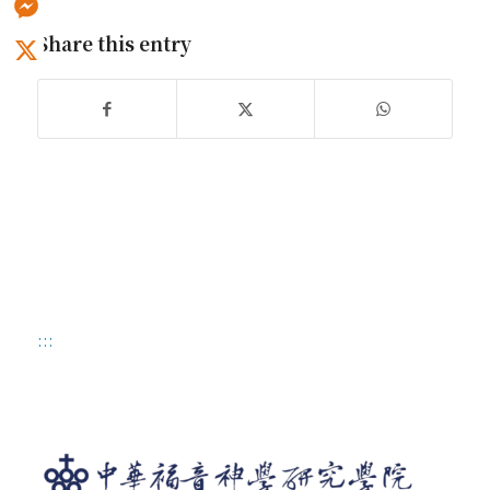
Share this entry
Messenger
X
:::