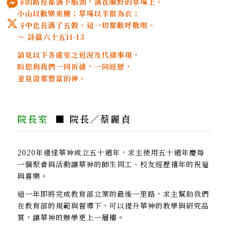
祢的路徑都滴下脂油，滴在曠野的草場上。
小山以歡樂束腰；草場以羊群為衣；
Messenger
谷中也長滿了五穀。這一切都歡呼歌唱。
～ 詩篇六十五11-13
X
請見以下各處室之近況及代禱事項，
盼您與我們一同祈禱，一同經歷，
並見證那豐富的神。
院長室
■ 院長／蔡麗貞
2020年適逢華神成立五十週年，求主使用五十週年慶每
一個聚會與活動讓華神的師生同工、校友經歷禧年的祝福
與喜樂。
這一年即將完成教育部立案的最後一里路，求主幫助我們
在教育部的規範與督導下，可以提升華神的教學與研究品
質，讓華神的辦學更上一層樓。