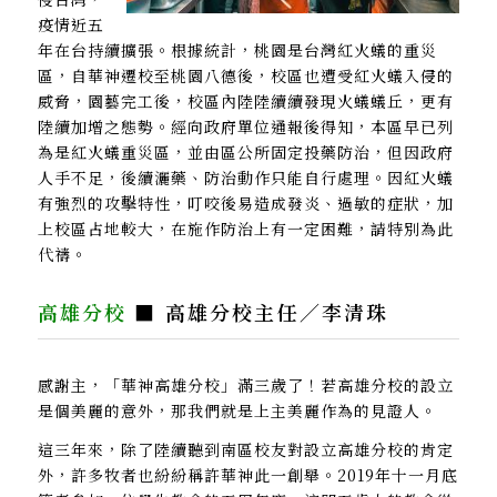
疫情近五
年在台持續擴張。根據統計，桃園是台灣紅火蟻的重災
區，自華神遷校至桃園八德後，校區也遭受紅火蟻入侵的
威脅，園藝完工後，校區內陸陸續續發現火蟻蟻丘，更有
陸續加增之態勢。經向政府單位通報後得知，本區早已列
為是紅火蟻重災區，並由區公所固定投藥防治，但因政府
人手不足，後續灑藥、防治動作只能自行處理。因紅火蟻
有強烈的攻擊特性，叮咬後易造成發炎、過敏的症狀，加
上校區占地較大，在施作防治上有一定困難，請特別為此
代禱。
高雄分校
■ 高雄分校主任／李清珠
感謝主，「華神高雄分校」滿三歲了！若高雄分校的設立
是個美麗的意外，那我們就是上主美麗作為的見證人。
這三年來，除了陸續聽到南區校友對設立高雄分校的肯定
外，許多牧者也紛紛稱許華神此一創舉。2019年十一月底