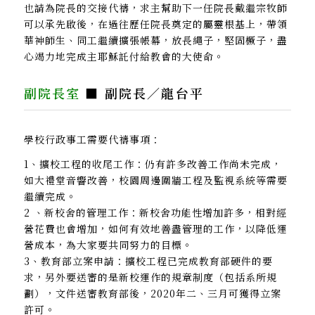
也請為院長的交接代禱，求主幫助下一任院長戴繼宗牧師
可以承先啟後，在過往歷任院長奠定的屬靈根基上，帶領
華神師生、同工繼續擴張帳幕，放長繩子，堅固橛子，盡
心竭力地完成主耶穌託付給教會的大使命。
副院長室
■ 副院長／龍台平
學校行政事工需要代禱事項：
1、擴校工程的收尾工作：仍有許多改善工作尚未完成，
如大禮堂音響改善，校園周邊圍牆工程及監視系統等需要
繼續完成。
2 、新校舍的管理工作：新校舍功能性增加許多，相對經
營花費也會增加，如何有效地善盡管理的工作，以降低運
營成本，為大家要共同努力的目標。
3、教育部立案申請：擴校工程已完成教育部硬件的要
求，另外要送審的是新校運作的規章制度（包括系所規
劃），文件送審教育部後，2020年二、三月可獲得立案
許可。