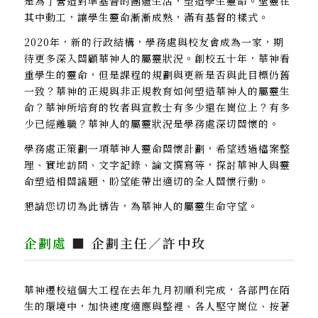
是為了營造對準基督的團體生活，塑造學生靈命。聖靈在
其中動工，讓學生靈命漸漸成熟，滿有基督的樣式。
2020年，新的行政結構，學務處與校友會成為一家，期
待更多深入關顧華神人的屬靈狀況。創校五十年，華神看
重學生的靈命，但是課程的規劃與更新是否與此目標仍舊
一致？華神的正規與非正規教育如何塑造華神人的屬靈生
命？華神所培育的牧者與宣教士有多少還在崗位上？有多
少已經離職？華神人的屬靈狀況是學務處深切關懷的。
學務處正策劃一項華神人靈命關懷計劃，希望透過檔案整
理、實地訪問、文字記錄、論文撰寫等，探討華神人與靈
命塑造相關議題，盼望能帶出適切的全人關懷行動。
懇請您切切為此禱告，為華神人的屬靈生命守望。
企劃處
■ 企劃主任／許中玫
華神遷校這個大工程在去年九月初順利完成，各部門在陌
生的環境中，加快速度適應與整裡、各人堅守崗位、按著