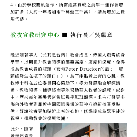
4、
由於學校雙軌運作，所需經常費較之前單一運作會增
加許多（大約一年增加兩千萬至三千萬），請為增加之費
用代禱。
教牧宣教研究中心
■
執行長／吳獻章
晚近隨著華人（尤其是台灣）教會成長，傳道人亟需終身
學習，以期提升教會領導的屬靈高度、廣度和深度，免得
成為教會成長的瓶頸（套句Peter Drucker的話：「瓶
頸總發生在瓶子的頸口」）。為了能貼近上帝的心跳，教
牧博士科在五位委員同心協助下，極力發展融合解經講
道、教牧領導、輔導諮商等能幫助華人牧者的課程，感謝
主，歷來每年寒暑假密集班幾乎班班額滿。求主打發更多
海內外牧者到靠近桃園國際機場的華神八德新校區受裝
備，好讓牧者更加貼近上帝的心跳，修課後成為眾聖徒的
祝福，推動教會的復興浪潮。
此外，隨著
近幾年宣教