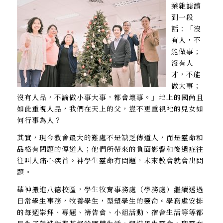
業雜誌讀
到一段
話：「沒
有人，不
能做事；
沒有人
才，不能
做大事；
沒有人品，不論做小事大事，都會壞事。」地上的國尚且
如此重視人品，我們在天上的父，豈不更重視祂的兒女如
何行事為人？
其實，現今教會最大的難處不是缺乏傳道人，而是靈命和
品格有問題的傳道人；他們所帶來的負面影響和後遺症往
往叫人痛心疾首。神學生靈命有問題，未來教會就會出問
題。
華神搬進八德校區，學生牧育事務處（學務處）繼續透過
日常學生事務，牧養學生，型塑學生的靈命。學務處安排
的每週崇拜、專題、禱告會、小組活動、宿舍生活等等都