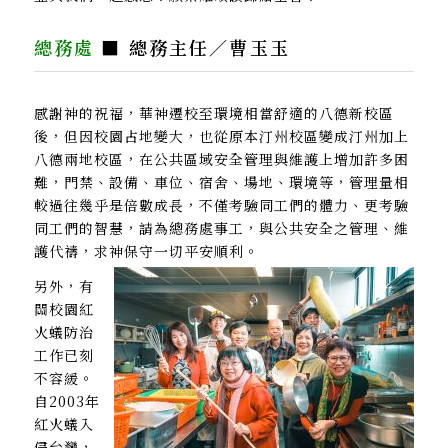
總務處
■ 總務主任／曹玉玉
感謝神的祝福，華神遷校至環境相當舒適的八德新校區
後，但因校園占地變大，也從原本汀州校區變成汀州加上
八德兩地校區，在公共區域安全管理與維護上增加許多困
難，門禁、設備、車位、宿舍、場地、環境等，管理量相
較過往幾乎是倍數成長，不僅考驗同工們的體力、更考驗
同工們的智慧，請為總務處事工，與公共安全之管理、維
護代禱，求神保守一切平安順利。
另外，有
關校園紅
火蟻防治
工作已刻
不容緩。
自2003年
紅火蟻入
侵台灣，