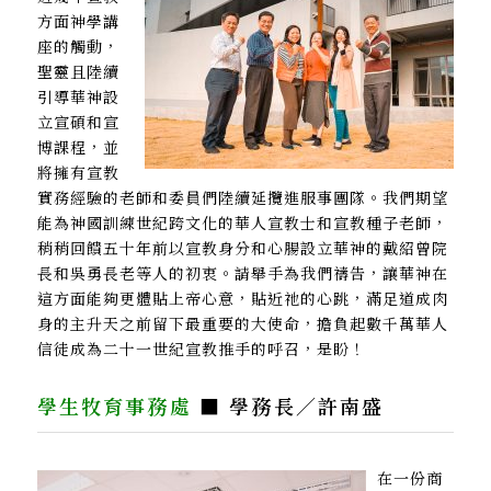
方面神學講
座的觸動，
聖靈且陸續
引導華神設
立宣碩和宣
博課程，並
將擁有宣教
實務經驗的老師和委員們陸續延攬進服事團隊。我們期望
能為神國訓練世紀跨文化的華人宣教士和宣教種子老師，
稍稍回饋五十年前以宣教身分和心腸設立華神的戴紹曾院
長和吳勇長老等人的初衷。請舉手為我們禱告，讓華神在
這方面能夠更體貼上帝心意，貼近祂的心跳，滿足道成肉
身的主升天之前留下最重要的大使命，擔負起數千萬華人
信徒成為二十一世紀宣教推手的呼召，是盼！
學生牧育事務處
■ 學務長／許南盛
在一份商