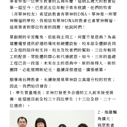
筆者參加一位學生教會的五周年慶，這間五歲大的教會從
第一屆至今，已差派五位年輕子弟來就讀，他們的牧者
（非華神校友）希望該教會有華神的DNA。華神是一所蒙
神賜福的學校，我相信有華神DNA的教會也會蒙神賜福，
這是筆者對那位牧者的回應，她說阿們！
草創期的辛苦難免，但能與主同工，何嘗不是恩典？為高
雄靈糧堂提供舒適的場地和硬體設施、校本部全體師長同
工全程的陪伴和支持、校友及牧者們的幫助、三位年輕同
工的配搭、眾肢體的關心和代禱感恩。如今，三年的基礎
工程已告一段落，未來在主的恩典中，新的接棒人、新的
團隊，必能展開新紀元，繼續深根建造，擴張帳幕。
服事南台灣教會、永續發展是華神設立高雄分校的初衷；
因此，我們迫切禱告：
1、學生質量增長：求神打發更多合適的工人前來接受裝
備，能超越目前全校三十四位學生（十三位全修，二十一
位選修）。
2、推廣觸
角擴大：
與眾教會