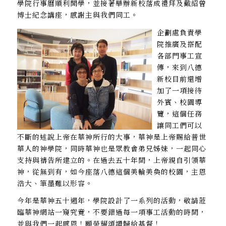
學院行事曆順利開學，並接著舉辦新校落成禮拜及戴紹曾
博士紀念講座，感謝主與我們同工。
企劃處負責學
院推廣及搭配
各部門事工宣
傳，來到八德
新校目前還增
加了一項接待
外賓、校園導
覽，這個任務
讓同工們可以
不斷的述說上帝在華神所行的大事，華神是上帝賜給普世
華人的神學院，同時華神也是眾教會弟兄姊妹，一起同心
支持與禱告所建立的。在過去五十年間，上帝親自引領華
神，從無到有，如今座落八德這個美輪美奐的校園，主恩
浩大、筆墨難以形容。
今年是華神五十週年，學院設計了一系列的活動，敬請蒞
臨華神網站一窺究竟，不要錯過每一項事工活動的時間，
並與我們一起感恩！願榮耀頌讚歸給基督！