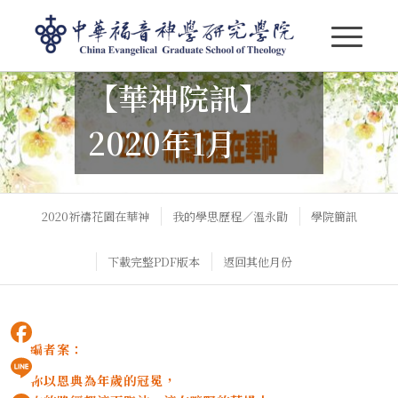
【華神院訊】
【華神院訊】2020年1月
2020年1月
2020祈禱花園在華神
我的學思歷程／溫永勖
學院簡訊
下載完整PDF版本
返回其他月份
編者案：
Facebook
祢以恩典為年歲的冠冕，
Line