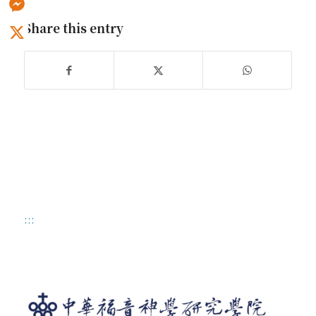
Share this entry
Messenger
X
:::