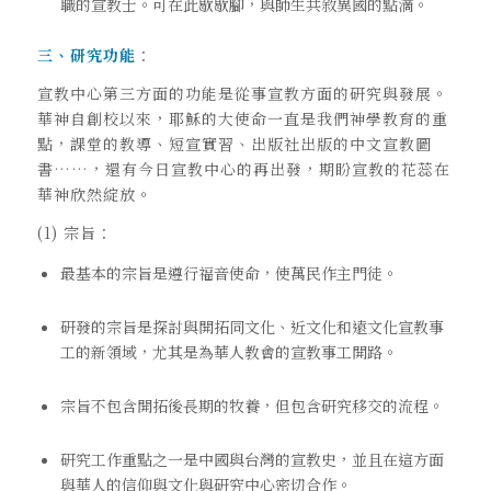
職的宣教士。可在此歇歇腳，與師生共敘異國的點滴。
三、研究功能
：
宣教中心第三方面的功能是從事宣教方面的研究與發展。
華神自創校以來，耶穌的大使命一直是我們神學教育的重
點，課堂的教導、短宣實習、出版社出版的中文宣教圖
書……，還有今日宣教中心的再出發，期盼宣教的花蕊在
華神欣然綻放。
(1) 宗旨：
最基本的宗旨是遵行福音使命，使萬民作主門徒。
研發的宗旨是探討與開拓同文化、近文化和遠文化宣教事
工的新領域，尤其是為華人教會的宣教事工開路。
宗旨不包含開拓後長期的牧養，但包含研究移交的流程。
研究工作重點之一是中國與台灣的宣教史，並且在這方面
與華人的信仰與文化與研究中心密切合作。