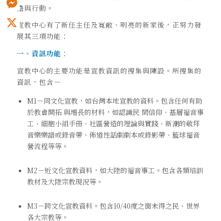
擔與行動。
Messenger
宣教中心有了新任主任及寬敞、明亮的新家後，正努力發
展其三項功能：
X
一、資訊功能
：
宣教中心的主要功能是宣教資訊的搜集與陳設。所搜集的
資訊，包含－
M1－同文化宣教，如台灣本地宣教的資料。包含任何有助
於教會開拓 與增長的材料，如認識民 間信仰、基層福音事
工、細胞小組手冊、社區營造的理論與實踐、新潮的敬拜
音樂樂譜或錄音帶、佈道性話劇劇本或錄影帶、籃球福音
營流程等等。
M2－近文化宣教資料，如大陸的福音事工。包含各類培訓
教材及大陸宗教現況等。
M3－跨文化宣教資料。包含10/40度之窗未得之民、世界
各大宗教等。