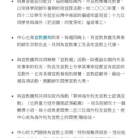
與實習處密切配合，協助聯絡國內、外宣教機構及教會，
以安排學院師生暑期的短宣隊活動。如二○○○年夏，有
四十二位學生分批至台灣中南部的偏遠地區短宣；十九位
同學參與海外（尼泊爾、印度等地）福音事工。
中心也是
宣教團契
的家。每週四晚上，有宣教負擔及異象
的師生共聚在此，共同為宣教事工及各地宣教士代禱。
與宣教團契共同舉辦「宣教週」活動－除邀請在國內外各
地事奉的校友、牧長及宣教士分享其事奉經歷並有座談的
互動外，也有各樣宣教看板的展覽、宣教認獻等，藉由一
週各項活動，激勵師生關懷宣教大業。
與宣教團契共同在院內推動「華神海外校友宣教士認領活
動」（也將量力逐步擴展認領範圍） – 按全院師生十一個
輔導小組，每小組負責關懷二至三位海外校友宣教士，使
中心成為海外校友宣教士的關懷/聯絡站。
中心的大門隨時為宣教士而開，特別是難得回家 – 返台述