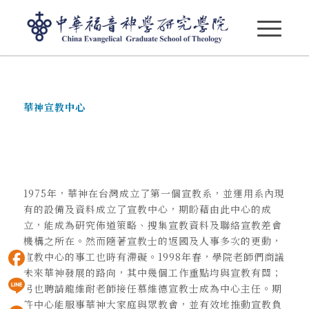
宣教中心簡介
華神宣教中心
1975年，華神在台灣成立了第一個宣教系，並運用系內現
有的設備及資料成立了宣教中心，期盼藉由此中心的成
立，能成為研究佈道策略、搜集宣教資料及聯絡宣教差會
機構之所在。然而隨著宣教士的返國及人事多次的更動，
宣教中心的事工也時有滯礙。1998年春，學院老師們商議
未來華神發展的路向，其中幾個工作重點均與宣教有關；
Facebook
另也聘請龍維耐老師接任慕維德宣教士成為中心主任。期
許中心能服事華神大家庭與眾教會，並有效地推動宣教負
Line