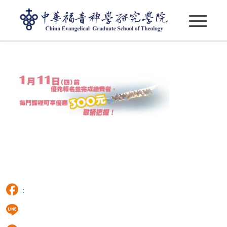
0111-300
:::
Facebook
Line