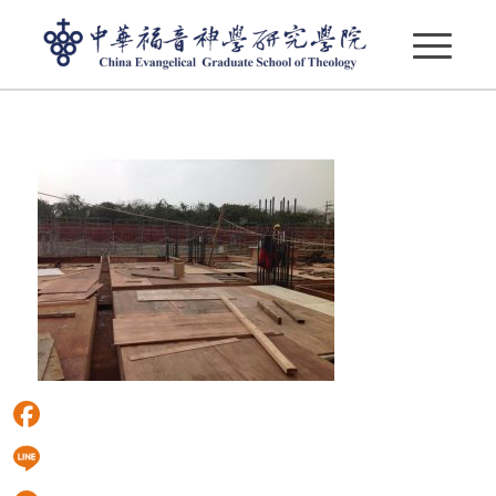
28796004_1834738006601481_8828895233635778560_
Facebook
Line