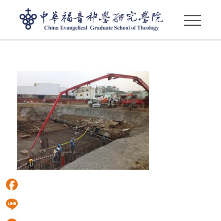
28872626_1834737953268153_4095826099324321792_
Facebook
Line