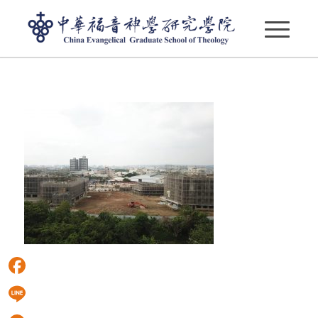
C9F8ECEB-D9C9-491F-B9F9-A984467616F4
Facebook
Line