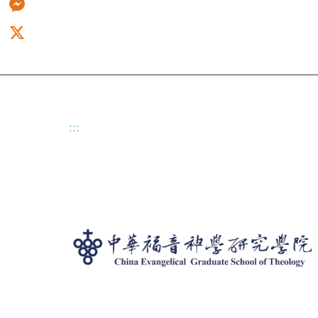
Messenger
X
:::