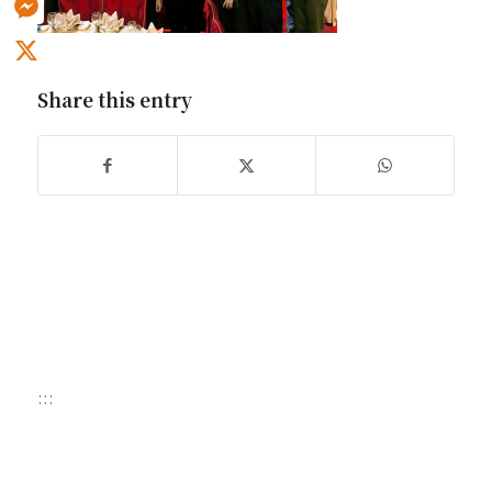
Messenger
X
Share this entry
:::