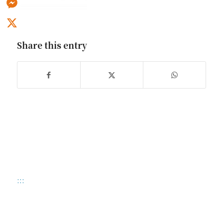
Messenger
X
Share this entry
:::