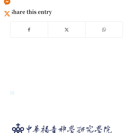
Share this entry
Messenger
X
:::