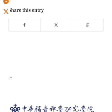
Share this entry
Messenger
X
:::