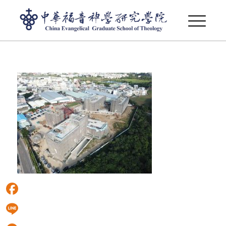
47007602_2280201158721828_6111584380256256000_
Facebook
Line