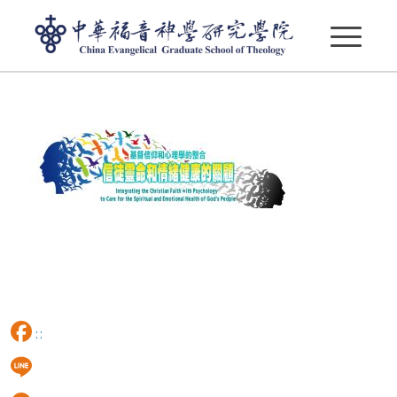
image003
:::
Facebook
Line