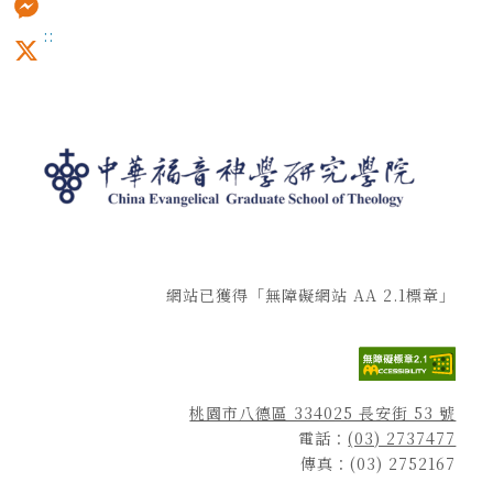
:::
Messenger
X
網站已獲得「無障礙網站 AA 2.1標章」
桃園市八德區 334025 長安街 53 號
電話：
(03) 2737477
傳真：(03) 2752167