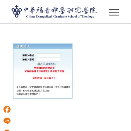
HyProxy01
Facebook
Line