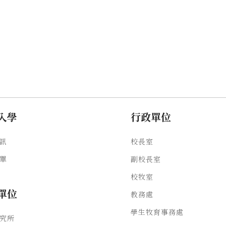
入學
行政單位
訊
校長室
單
副校長室
校牧室
單位
教務處
學生牧育事務處
究所