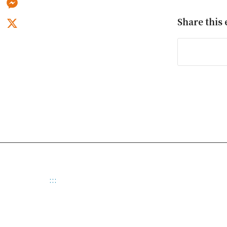
Messenger
Share this 
X
:::