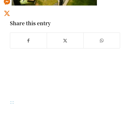
Messenger
Share this entry
X
:::