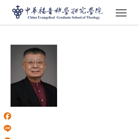
DSC00668
Facebook
Line