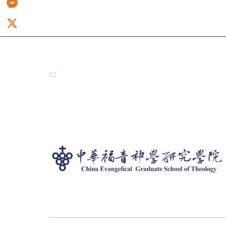
Messenger
X
:::