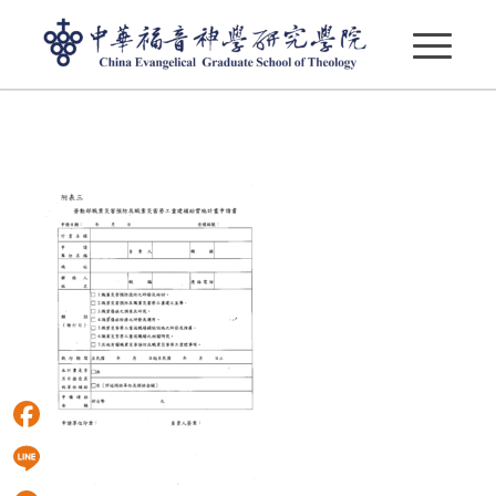
A17040000J 1131500665 Doc1 Attach3
Facebook
Line