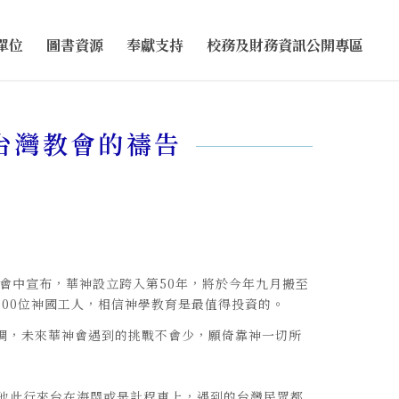
單位
圖書資源
奉獻支持
校務及財務資訊公開專區
台灣教會的禱告
會中宣布，華神設立跨入第50年，將於今年九月搬至
000位神國工人，相信神學教育是最值得投資的。
強調，未來華神會遇到的挑戰不會少，願倚靠神一切所
他此行來台在海關或是計程車上，遇到的台灣民眾都