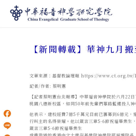
【新聞轉載】華神九月搬至新校區 畢典上香港
【新聞轉載】華神九月搬
文章來源：基督教論壇報 https://www.ct.org.tw/1
記者/作者: 蔡明憲
【記者蔡明憲台北報導】中華福音神學院於六月22
桃園八德新校區，如同50年前先輩們篳路藍縷投入神
他表示，建校經費7億5千萬元目前已籌募到6億元，
行叫主的名得榮耀。他以箴言三章5-6節祝福畢業生
Facebook
箴言三章5-6節祝福畢業生
受邀證道的香港中文大學崇基學院神學院邢福增院長
Line