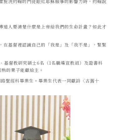
當施洗約翰的門徒眼紅耶穌服事的影響力時，約翰說
傳道人要清楚什麼是上帝給我們的生命計畫？如此才
，在基督裡認識自己的「我是」及「我不是」，緊緊
名、基督教研究碩士6名（1名職場宣教組）及證書科
初熟的果子能獻給主。
網路聖經科畢業生。畢業生代表一同獻詩〈古舊十