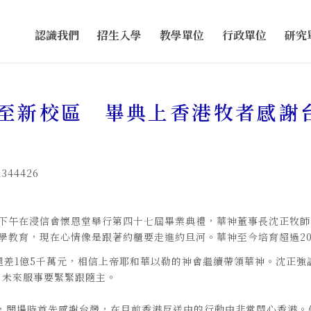
認識我們
招生入學
教學單位
行政單位
研究
牧者感謝台灣教會的禱告
至新校區 畢典上香港牧者感謝
344426
日下午在浸信會懷恩堂舉行第四十七屆畢業典禮，華神董事長沈正牧師
學教育，現在心情像是跟著約櫃要走進約旦河。華神至今培育超過2
還差1億5千萬元，相信上帝耶和華以勒的神會繼續帶領華神。沈正
，未來服事要緊緊跟隨主。
，開場時首先感謝台灣，在目前香港反送中的行動中非常關心香港。