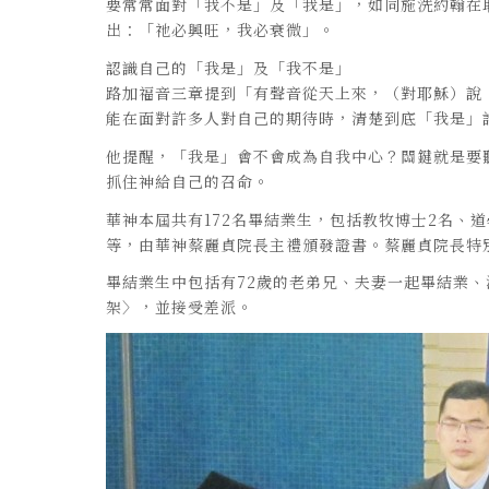
要常常面對「我不是」及「我是」，如同施洗約翰在
出：「祂必興旺，我必衰微」。
認識自己的「我是」及「我不是」
路加福音三章提到「有聲音從天上來，（對耶穌）說
能在面對許多人對自己的期待時，清楚到底「我是」
他提醒，「我是」會不會成為自我中心？關鍵就是要
抓住神給自己的召命。
華神本屆共有172名畢結業生，包括教牧博士2名、
等，由華神蔡麗貞院長主禮頒發證書。蔡麗貞院長特
畢結業生中包括有72歲的老弟兄、夫妻一起畢結業、
架〉，並接受差派。