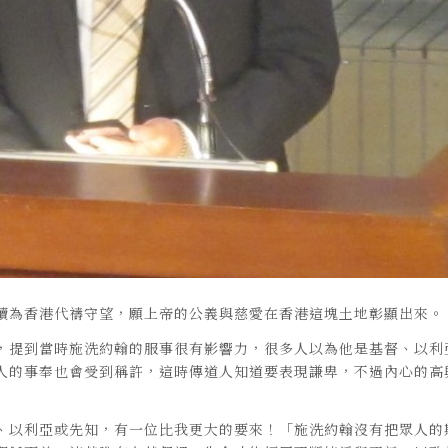
續為香港代禱守望，願上帝的公義與慈愛在香港這塊土地彰顯出來。
，提到當時施洗約翰的服事很有影響力，很多人以為他是基督、以利
人的事奉也會受到稱許，這時傳道人知道要表現謙卑，不過內心的高
、以利亞或先知，有一位比我更大的要來！「施洗約翰沒有把眾人的