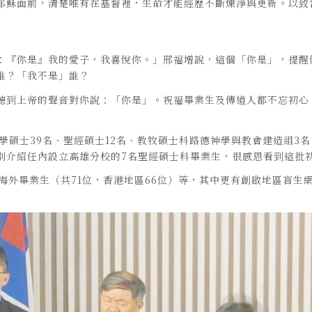
耶穌面前，清楚唯有在基督裡，生命才能經歷不斷煉淨與更新。以致
：『你是』我的愛子，我喜悅你。」邢福增說，這個「你是」，提醒
誰？「我不是」誰？
聽到上帝的聲音對你說：「你是」。祝福畢業生及傳道人都不忘初心
道學碩士39名、聖經碩士12名、教牧碩士科路德神學與教會建造組3
別介紹任內設立高雄分校的7名聖經碩士科畢業生，很感恩看到這批
海外畢業生（共71位，香港地區66位）等，其中更有創啟地區盲生