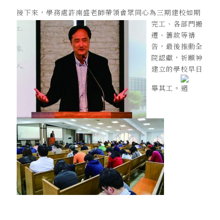
接下來，學務處許南盛老師帶領會眾同心為三期建校如期
完工、各部門搬
遷、籌款等禱
告，最後推動全
院認獻，祈願神
建立的學校早日
畢其工。