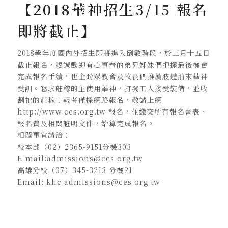
【2018華神招生3/15 報名
即將截止】
2018學年度國內外招生即將進入倒數階段，於三月十五日
截止報名，竭誠歡迎有心事奉的弟兄姊妹們把握最後機會
完成報名手續，也企盼眾教會及牧長們推薦肢體前來華神
受訓。懇求莊稼的主使用華神，打發工人接受裝備，並收
割祂的莊稼！報考僅採網路報名，敬請上網
http://www.ces.org.tw 報名，並繳交所有報名書表、
報名費及相關證明文件，始算完成報名。
相關事宜請洽：
校本部（02）2365-9151分機303
E-mail:admissions@ces.org.tw
高雄分校（07）345-3213 分機21
Email: khc.admissions@ces.org.tw