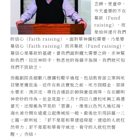
念碑。更重申，
今天重要的不在
募款（Fund
raising），而
是如何提升我們
的信心（Faith raising）。面對華神擴校需要，乃是要
募信心（Faith raising）而非募款（Fund raising)，
募信心是募款的基礎。當我們面對龐大需要之時，求神幫
助我們，拉住神的手，熟悉祂的每個手指頭，我們就可知
我們不致缺乏。
而龍副院長細數八德擴校艱辛過程，包括教育部立案與地
目變更獲批准、送件在新法實施之前、地方回饋金、搭排
水要求、洩洪池、尋找合適設計師與營造商等，在在顯明
神奇妙的作為。他並見證十二月十四日八德校地興工典禮
當天，出現極為罕見的「雲瀑」，像是以色列人過紅海，
海水被分開在遠處立起像城垣一般。最後他引用詩篇一二
七篇一節所述：「若不是耶和華建造房屋，建造的人就枉
然勞力；若不是耶和華看守城池，看守的人就枉然警
醒。」作結。