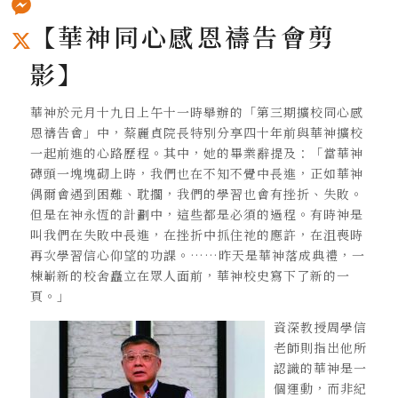
【華神同心感恩禱告會剪
Messenger
影】
X
華神於元月十九日上午十一時舉辦的「第三期擴校同心感
恩禱告會」中，蔡麗貞院長特別分享四十年前與華神擴校
一起前進的心路歷程。其中，她的畢業辭提及：「當華神
磚頭一塊塊砌上時，我們也在不知不覺中長進，正如華神
偶爾會遇到困難、耽擱，我們的學習也會有挫折、失敗。
但是在神永恆的計劃中，這些都是必須的過程。有時神是
叫我們在失敗中長進，在挫折中抓住祂的應許，在沮喪時
再次學習信心仰望的功課。……昨天是華神落成典禮，一
棟嶄新的校舍矗立在眾人面前，華神校史寫下了新的一
頁。」
資深教授周
學信
老師則指出他所
認識的華神是一
個運動，而非紀