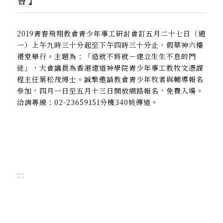
2019青春飛翔教會青少年事工研討會訂五月二十七日（週
一）上午九時三十分起至下午四時三十分止，假華神六樓
禮堂舉行。主題為：「造就不將就－建立生生不息的門
徒」，大會講員為香港建道神學院青少年事工教牧文憑課
程主任葉松茂博士。誠摯邀請教會青少年牧者與輔導報名
參加，四月一日至五月十三日開放網路報名，免費入場。
洽詢專線：02-23659151分機340姚傳道。
:::