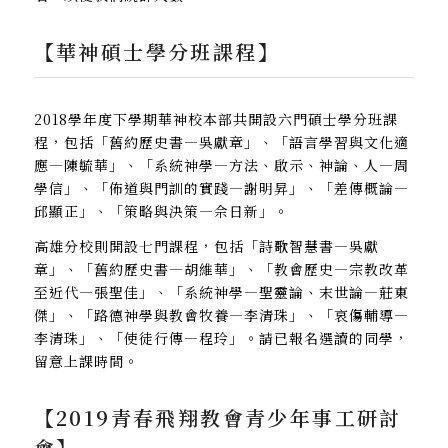
【華神碩士學分班課程】
2018學年度下學期華神校本部共開設六門碩士學分班課
程，包括「舊約歷史書—吳獻章」、「語言學習與文化適
應—陳毓華」、「系統神學—方法、啟示、神論、人—周
學信」、「佈道與門訓的實踐—謝明昇」、「差傳概論—
邱顯正」、「策略與決策—佘日新」。
高雄分校則開設七門課程，包括「詩歌智慧書—吳獻
章」、「舊約歷史書—胡維華」、「教會歷史—宗教改革
至近代—張聖佳」、「系統神學—聖靈論、末世論—莊東
傑」、「路德神學與教會牧養—李清珠」、「哀傷輔導—
李清珠」、「使徒行傳—程玲」。請已報名選讀的同學，
留意上課時間。
【2019青春飛翔教會青少年事工研討
會】