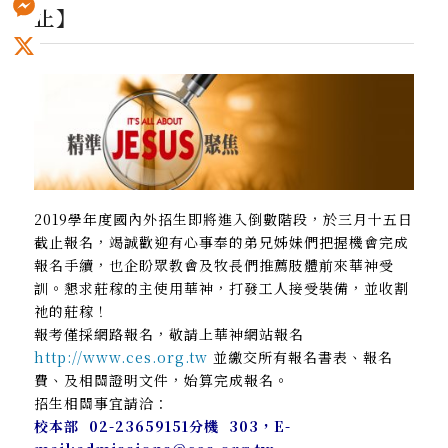
止】
Messenger
X
2019學年度國內外招生即將進入倒數階段，於三月十五日
截止報名，竭誠歡迎有心事奉的弟兄姊妹們把握機會完成
報名手續，也企盼眾教會及牧長們推薦肢體前來華神受
訓。懇求莊稼的主使用華神，打發工人接受裝備，並收割
祂的莊稼！
報考僅採網路報名，敬請上華神網站報名
http://www.ces.org.tw
並繳交所有報名書表、報名
費、及相關證明文件，始算完成報名。
招生相關事宜請洽：
校本部 02-23659151分機 303，E-