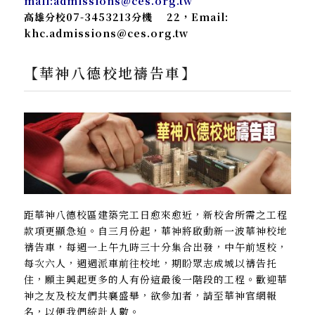
mail:admissions@ces.org.tw
高雄分校07-3453213分機 22，Email:
khc.admissions@ces.org.tw
【華神八德校地禱告車】
距華神八德校區建築完工日愈來愈近，新校舍所需之工程
款項更顯急迫。自三月份起，華神將啟動新一波華神校地
禱告車，每週一上午九時三十分集合出發，中午前返校，
每次六人，週週派車前往校地，期盼眾志成城以禱告托
住，願主興起更多的人有份這最後一階段的工程。歡迎華
神之友及校友們共襄盛舉，欲參加者，請至華神官網報
名，以便我們統計人數。