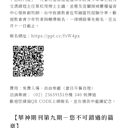
文憑課程主任葉松茂博士主講，並邀及宜蘭頭城靈糧福音
中心張新創牧師、台中旌旗教會伍宥融區牧經驗分享。歡
迎教會青少年牧者與輔導報名，一律網路事先報名，至五
月十一日截止。
報名網址：https://ppt.cc/fvW4px
費用：免費入場、自由奉獻（當日午餐自理）
洽詢專線：（02）23659151分機 340 姚傳道
歡迎您掃描QR CODE上網報名，並在禱告中繼續記念。
【華神期刊第九期－您不可錯過的篇
章】