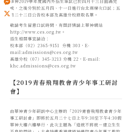
華神2019學年度國內外招生筆試已於四月十三日圓滿完
成，之後分別於五月四、十一日進行台北兩梯次口試；五
Messenger
月二十二日公告校本部及高雄分校錄取名單。
X
敬請考生留意口試時間，有關詳情請上華神網站
http://www.ces.org.tw。
招生相關事宜請洽：
校本部（02）2365-9151 分機 303，E-
mail:admissions@ces.org.tw
高雄分校（07）345-3213 分機 22，E-mail:
khc.admissions@ces.org.tw
【2019青春飛翔教會青少年事工研討
會】
由華神青少年研訓中心主辦的「2019青春飛翔教會青少年
事工研討會」即將於五月二十七日上午9:30至下午4:30假
華神大樓六樓舉行，此次主題為「造就不將就－建立生生
不息的門徒」，大會特邀香港建道神學院青少年事工教牧