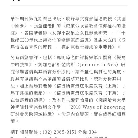
華神期刊第九期業已出版，收錄專文有邢福增教授〈共圓
中國夢〉、張聖佳老師的〈威廉俄坎論教會信仰權柄的憑
據〉、曾陽晴老師〈女鐸小說集之女性形象研究──二十
世紀三○年代上海女性的婚戀家庭焦慮〉及謝大立的〈從
馬偕在台宣教的歷程──探討宣教士養成的重要性〉。
另有兩篇書評，包括：郭明璋老師評析宋軍所撰寫《變局
中的抉擇》、劉加恩評析范納斯（Jermo van Nes）研
究保羅書信與其語言分析原則，結合量性與質性的角度，
將具有爭議與不具爭議的書信拿來比對，統計分析其用
法。加上蔡珍莉老師〈信徒所需最底限度教育（上篇）：
馬丁路德的遺產〉、〈信徒所需最底限度教育（下篇）：
在台落實的初探〉；及本刊主編郭怡君的〈淺談哈佛大學
神學院科學宗教與文化學──2018 Ways of knowing
研討會與跨領域挑戰〉。涉足內容豐碩，實在值得細細品
讀。
期刊相關聯絡：(02) 2365-9151 分機 304