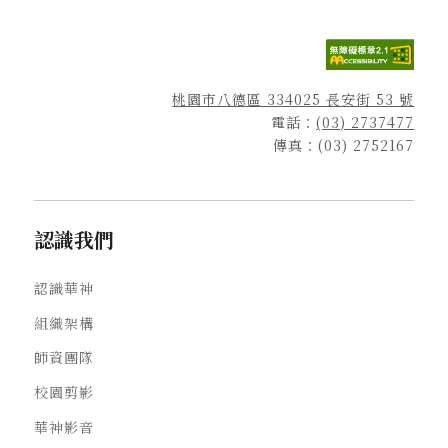
桃園市八德區 334025 長安街 53 號
電話：
(03) 2737477
傳真：(03) 2752167
認識我們
認識華神
組織架構
師資團隊
校園剪影
華神影音