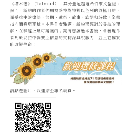
《塔木德》（Talmud），其分量遠超過希伯來文聖經。
然而，新約的作者們則視妥拉為神對以色列的終極目的，
而妥拉中的律法、節期、獻祭、故事、族譜和詩歌，全都
指向彌賽亞耶穌。本書作者強調，新約聖經對於妥拉的理
解，在釋經上是可辯護的；期待您讀過本書後，會發現作
者對於妥拉中彌賽亞信息的支持深具說服力，並且它確實
能改變生命！
請點選圖片，以連結至報名網頁。