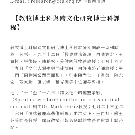
E-mail：research@ces.org.tw 李牧權傳道
【教牧博士科與跨文化研究博士科課
程】
教牧博士科與跨文化研究博士科將於暑期開設一系列課
程，包括七月九至十二日「教會財務管理」由陳志宏、王
貴恆、張復民、陳稻松、姜健國等牧長教授；七月十六至
十九日「文化人類學與門徒訓練」由許南盛老師教授；另
一門「同性戀議題面面觀」，則由陳尚仁、丁雪茵、陳志
宏、董家驊、厲真妮、葉光洲等多位師長教授。
七月二十二至二十六日「跨文化中的屬靈爭戰」
（Spiritual warfare/ conflict in cross-cultual
context）則由Dr. Mark Durie教授；七月二十三至二
十六日「情緒管理與悲傷輔導」由洪英正、王仁邦、錢玉
芬等師長教授。屆時敬請已報名選課的牧長們留意上課時
間。