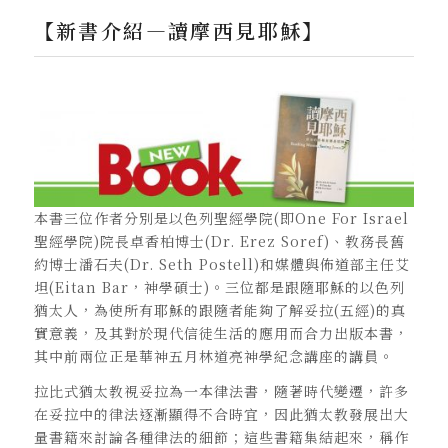
【新書介紹—讀摩西見耶穌】
本書三位作者分別是以色列聖經學院(即One For Israel
聖經學院)院長卓香柏博士(Dr. Erez Soref)、教務長舊
約博士潘石夫(Dr. Seth Postell)和媒體與佈道部主任艾
坦(Eitan Bar，神學碩士)。三位都是跟隨耶穌的以色列
猶太人，為使所有耶穌的跟隨者能夠了解妥拉(五經)的真
實意義，及其對於現代信徒生活的應用而合力出版本書，
其中前兩位正是華神五月林道亮神學紀念講座的講員。
拉比式猶太教視妥拉為一本律法書，隨著時代變遷，許多
在妥拉中的律法逐漸顯得不合時宜，因此猶太教發展出大
量書籍來討論各種律法的細節；這些書籍集結起來，稱作