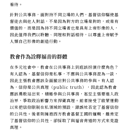
看待。
針對公共事務，面對持不同立場的人們，基督信仰驅使基
督徒去與他人對話，不是因為對方的立場是對的，或是有
價值的，而是因為持不同立場者也是具有上帝形像的人，
因此值得我們以聆聽、同理和對話相待，以尊重上帝賦予
人類自己形像的創造行動。
教會作為詮釋福音的群體
在多元社會中，教會在公共事務上到底該扮演什麼角色？
有人認為，基督信仰是私事，不應與公共事務混為一談，
因此主張教會應該全面撤出對公共事務的參與。有人認
為，信仰是公共真理（public truth），因此認為教會
應該勇敢站出來，積極參與公共事務，甚至主張要進入政
治界，爭取政治影響力來捍衛真理。前者接受了啟蒙運動
以來把信仰限制在私領域的預設，錯誤地否定了基督信仰
的公共性。後者則擁抱西方教會基督王國的邏輯，雖肯定
了基督信仰的公共性，卻採取了與福音背道的方式來見證
真理。