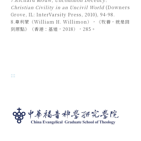
Christian Civility in an Uncivil World
(Downers
Grove, IL: InterVarsity Press, 2010), 94-98.
8.韋利蒙（William H. Willimon），《牧養，就是回
到原點》（香港：基道，2018），285。
:::