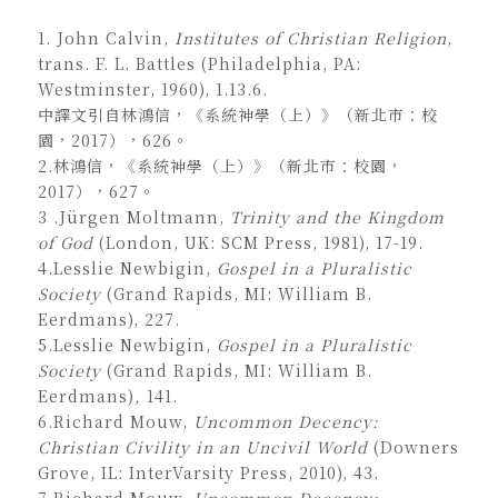
1. John Calvin,
Institutes of Christian Religion
,
trans. F. L. Battles (Philadelphia, PA:
Westminster, 1960), 1.13.6.
中譯文引自林鴻信，《系統神學（上）》（新北市：校
園，2017），626。
2.林鴻信，《系統神學（上）》（新北市：校園，
2017），627。
3 .Jürgen Moltmann,
Trinity and the Kingdom
of God
(London, UK: SCM Press, 1981), 17-19.
4.Lesslie Newbigin,
Gospel in a Pluralistic
Society
(Grand Rapids, MI: William B.
Eerdmans), 227.
5.Lesslie Newbigin,
Gospel in a Pluralistic
Society
(Grand Rapids, MI: William B.
Eerdmans)
,
141.
6.Richard Mouw,
Uncommon Decency:
Christian Civility in an Uncivil World
(Downers
Grove, IL: InterVarsity Press, 2010), 43.
7.Richard Mouw,
Uncommon Decency: