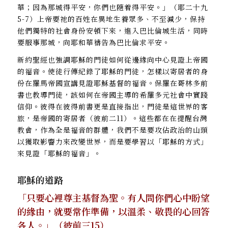
華；因為那城得平安，你們也隨着得平安。」（耶二十九
5-7）上帝要祂的百姓在異地生養眾多、不至減少，保持
他們獨特的社會身份安頓下來，進入巴比倫城生活，同時
要服事那城，向耶和華禱告為巴比倫求平安。
新約聖經也強調耶穌的門徒如何從邊緣向中心見證上帝國
的福音。使徒行傳紀錄了耶穌的門徒，怎樣以寄居者的身
份在羅馬帝國宣講見證耶穌基督的福音。保羅在哥林多前
書也教導門徒，該如何在帝國主導的希羅多元社會中實踐
信仰。彼得在彼得前書更是直接指出，門徒是這世界的客
旅，是帝國的寄居者（彼前二11）。這些都在在提醒台灣
教會，作為全是福音的群體，我們不是要攻佔政治的山頭
以獲取影響力來改變世界，而是要學習以「耶穌的方式」
來見證「耶穌的福音」。
耶穌的道路
「只要心裡尊主基督為聖。有人問你們心中盼望
的緣由，就要常作準備，以溫柔、敬畏的心回答
各人。」（彼前三15）