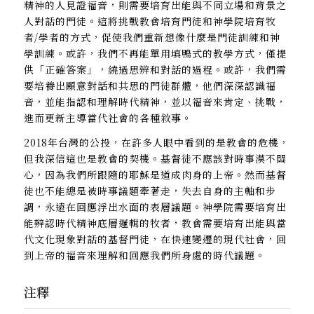
精神的人見證福音，則需要培育出能與不同立場和背景之
人對話的門徒。這將挑戰教會培育門徒和神學院培育牧
者/學者的方式，促使我們重新想像什麼是門徒訓練和神
學訓練。或許，我們不再能單用填鴨式的教學方式，僅提
供「正確答案」，繞過思辨和對話的過程。或許，我們需
要培養出願意對話和共思的門徒群體，他們深深認識福
音，並能指認和理解時代精神，並以福音來肯定、挑戰，
進而更新主導當代社會的各種敘事。
2018年台灣的公投，在許多人眼中看到的是教會的危機，
但我深信這也是教會的契機。基督徒不應該對時事漠不關
心，因為我們所跟隨的耶穌是道成肉身的上帝。然而基督
徒也不能總是被時事議題牽著走，失去自身的主軸和步
調，永遠在回應浮出水面的表層議題。神學院需要培育出
能辨認時代精神底層邏輯的牧者，教會需要培育出能與當
代文化現象對話的基督門徒，在快速變遷的現代社會，回
到上帝的福音來理解和回應我們所身處的時代議題。
注釋