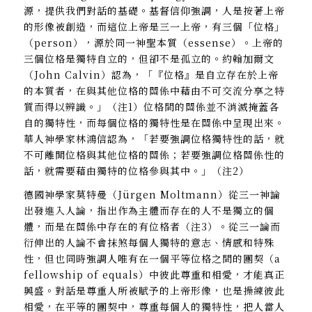
源，提供我們對話的基礎。基督信仰強調，人是按著上帝
的形像被創造，而這位上帝是三一上帝，有三個「位格」
（person），源於同一神聖本質（essense）。上帝的
三個位格是獨特自立的，但卻不是孤立的。約翰加爾文
（John Calvin）認為，「『位格』是自立存在於上帝
的本質者，在與其他位格的關係中藉由不可交流分享之特
質而得以辨識。」（注1）位格間的關係並不消滅掩蓋各
自的獨特性，而每個位格的獨特性是在關係中呈現出來。
華人神學家林鴻信認為，「若要強調位格獨特性的話，就
不可離開位格與其他位格的關係；若要強調位格關係性的
話，就需要藉由獨特的位格參與其中。」（注2）
德國神學家莫特曼（Jürgen Moltmann）從三一神論
出發進入人論，指出作為主體而存在的人不是獨立的個
體，而是在關係中存在的有位格者（注3）。從三一論而
衍伸出的人論不會抹煞每個人獨特的意志、情感和特殊
性，但也同時強調人唯有在一個平等位格之間的團契（a
fellowship of equals）中彼此尊重和相愛，才能真正
興盛。對話是尊重人所被賦予的上帝形像，也是操練彼此
相愛，在平等的團契中，尊重每個人的獨特性，把人當人