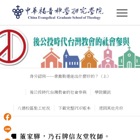
【華神院訊】2019年6月-1
身分認同──拿撒勒還能出什麼好的？（上）
後公投時代台灣教會的社會參與
學院簡訊
八德校區施工近況
下載完整PDF版本
返回其他月份
Facebook
■ 董家驊，乃石牌信友堂牧師。
Line