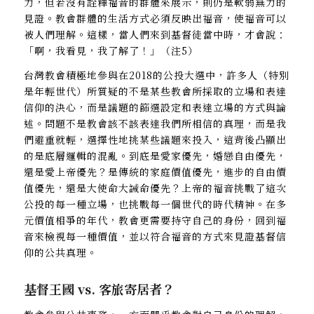
力，但若沒有詮釋福音的群體來展示，則仍是軟弱無力的
見證。教會群體的生活方式必須反映出福音，使福音可以
被人們理解。這樣，當人們來到基督徒當中時，才會說：
「啊，我看見，我了解了！」（注5）
台灣教會積極地參與在2018的公投大選中，許多人（特別
是年輕世代）所質疑的不是某些教會所採取的立場和表達
信仰的決心，而是議題的篩選設定和表達立場的方式與論
述。問題不是教會該不該表達我們所相信的真理，而是我
們避重就輕，選擇性地挑某些議題來投入，這背後凸顯出
的是底層邏輯的混亂。到底是愛家優先，婚戀自由優先，
還是愛上帝優先？是傳統的家庭價值優先，進步的自由價
值優先，還是大使命大誡命優先？上帝的福音挑戰了這次
公投的每一種立場，也挑戰每一個世代的時代精神。在多
元價值相爭的年代，教會更需要持守自己的身份，回到福
音來檢視每一種價值，並以符合福音的方式來見證基督信
仰的公共真理。
基督王國 vs. 客旅寄居者？