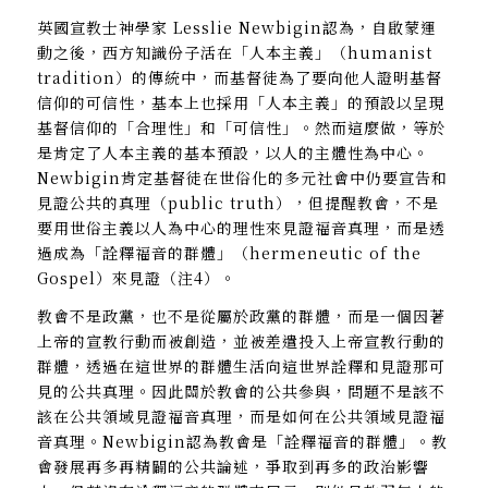
英國宣教士神學家 Lesslie Newbigin認為，自啟蒙運
動之後，西方知識份子活在「人本主義」（humanist
tradition）的傳統中，而基督徒為了要向他人證明基督
信仰的可信性，基本上也採用「人本主義」的預設以呈現
基督信仰的「合理性」和「可信性」。然而這麼做，等於
是肯定了人本主義的基本預設，以人的主體性為中心。
Newbigin肯定基督徒在世俗化的多元社會中仍要宣告和
見證公共的真理（public truth），但提醒教會，不是
要用世俗主義以人為中心的理性來見證福音真理，而是透
過成為「詮釋福音的群體」（hermeneutic of the
Gospel）來見證（注4）。
教會不是政黨，也不是從屬於政黨的群體，而是一個因著
上帝的宣教行動而被創造，並被差遣投入上帝宣教行動的
群體，透過在這世界的群體生活向這世界詮釋和見證那可
見的公共真理。因此關於教會的公共參與，問題不是該不
該在公共領域見證福音真理，而是如何在公共領域見證福
音真理。Newbigin認為教會是「詮釋福音的群體」。教
會發展再多再精闢的公共論述，爭取到再多的政治影響