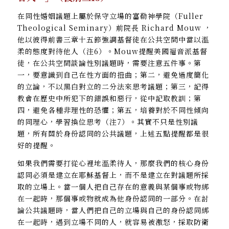
在同性婚姻議題上屬於保守立場的富勒神學院（Fuller
Theological Seminary）前院長 Richard Mouw ，
他以彼得前書三章十五節強調基督徒在公共空間中當以溫
柔的態度對待他人（注6）。Mouw提醒美國福音派基督
徒，在公共空間談論性別議題時，需要注意五件事。第
一，要意識到自己在性方面的扭曲；第二，避免過度簡化
的立論，不以黑白對立的二分法來思考議題；第三，記得
教會在歷史中所犯下的錯誤和惡行，從中記取教訓；第
四，避免各種非理性的恐懼；第五，培養對於不同性傾向
的同理心，學習換位思考（注7）。其實不只是性別議
題，所有關於身份認同的公共議題，上述五點提醒都是很
好的提醒。
如果我們需要打從心裡地溫柔待人，那麼我們的核心身份
認同必須是建立在耶穌基督上，而不是建立在對議題所採
取的立場上。當一個人把自己存在的意義與某個事或物綁
在一起時，那個事或物就成為他身份認同的一部分。在討
論公共議題時，當人們把自己的立場與自己的身份認同綁
在一起時，遇到立場不同的人，就容易被激怒，採取防衛