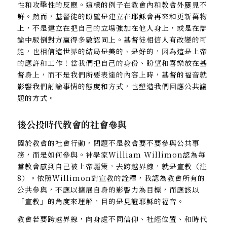
性和攻擊性的反應。這樣的例子在教會內和教會外屢見不
鮮。然而，基督徒的盼望是建立在耶穌會再來和更新萬物
上，不是建立在把自己的立場強加在他人身上，或是在辯
論中駁倒對方贏得多數認同上。基督徒相信人有改變的可
能，也相信這世界的結局是美的、是好的，因為這是上帝
的應許和工作！當我們把自己的身份、盼望和喜樂放在基
督身上，而不是我們所要表達的內容上時，基督的福音就
影響我們討論事情的態度和方式，也塑造我們回應公共議
題的方式。
後公投時代教會的社會參與
關於教會的社會行動，問題不是教會要不要參與公共事
務，而是如何參與。神學家William Willimon認為每
當教會感到自己被上帝驅策，去跨越界線，就是宣教（注
8）。依照Willimon對宣教的詮釋，我認為教會所有的
公共參與，不應以擴展自身的影響力為目標，而應該以
「宣教」的角度來理解，目的是見證耶穌的福音。
教會若要跨越界線，向身處不同信仰、社經位置、和時代