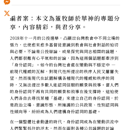
Messenger
編者案：本文為董牧師於華神的專題分
X
享，內容精彩，與君分享。
2018年十一月的公投選舉，凸顯出台灣教會中不同立場的
張力，也使愈來愈多基督徒意識到教會與社會對話的迫切
與必要。不論是公投辯論，或是探究與同志相關的議題，
人們都很難有心平氣和的討論，因為這兩個話題都牽涉到
「身分認同」。如今的台灣社會處在變動與不穩定中 —
前現代權威的瓦解，對現代性所提出的秩序人民又屢屢失
望，然而後現代在試圖解構各種現代的權威和秩序的同
時，又無法提出多數人能認同信服的願景與敘事。當人們
的身份認同不再有共同的願景和敘事在後支撐時，這迫使
人們各自去尋找某種「基礎」來建立自己的身份認同，於
是政治立場、意識形態、所擁護的公共政策、性別認同與
性傾向等，紛紛成為人們建構身份認同的基礎。
在一個整體社會動盪的時代，身份認同成為在變動洪流中
人們緊緊抓住的浮木，然而在面對各種公共議題的討論