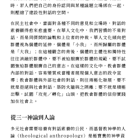
時，若人們把自己的身份認同與某種議題立場綁在一起，
則壓縮了建設性對話的空間。
在民主社會中，當面對各種不同的意見和立場時，對話的
素養顯得愈來愈重要。在華人文化中，我們習慣的不是對
話，而是同儕間的論戰和上位者的仲裁。華人文化傾向把
群體視為個體的延伸，個體是「小我」，而所歸屬的群體
是「大我」；在這種觀念的背後，個體的主體性和獨特性
往往消融於群體中，要不被迫服膺於群體的規範，要不試
圖強迫群體服膺自己的意志。在這樣的文化中，教會群體
內部的對話，容易變質成當權者展現個人意志的政令宣
導；教會群體與外部社會的對話，則往兩極化發展，要不
就是拒絕與社會對話，築防火牆與之隔離；要不就是積極
出擊，試圖「攻克／轉化」山頭，把教會群體的信仰實踐
加在社會上。
從三一神論到人論
多元社會需要培養有對話素養的公民，而基督教神學的人
論（theological anthropology）是極寶貴的神學資