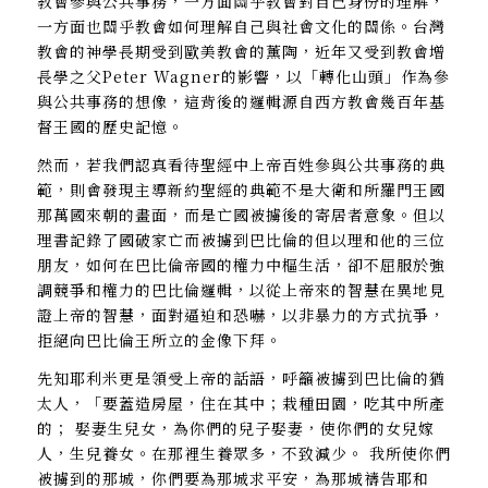
教會參與公共事務，一方面關乎教會對自己身份的理解，
一方面也關乎教會如何理解自己與社會文化的關係。台灣
教會的神學長期受到歐美教會的薰陶，近年又受到教會增
長學之父Peter Wagner的影響，以「轉化山頭」作為參
與公共事務的想像，這背後的邏輯源自西方教會幾百年基
督王國的歷史記憶。
然而，若我們認真看待聖經中上帝百姓參與公共事務的典
範，則會發現主導新約聖經的典範不是大衛和所羅門王國
那萬國來朝的畫面，而是亡國被擄後的寄居者意象。但以
理書記錄了國破家亡而被擄到巴比倫的但以理和他的三位
朋友，如何在巴比倫帝國的權力中樞生活，卻不屈服於強
調競爭和權力的巴比倫邏輯，以從上帝來的智慧在異地見
證上帝的智慧，面對逼迫和恐嚇，以非暴力的方式抗爭，
拒絕向巴比倫王所立的金像下拜。
先知耶利米更是領受上帝的話語，呼籲被擄到巴比倫的猶
太人，「要蓋造房屋，住在其中；栽種田園，吃其中所產
的； 娶妻生兒女，為你們的兒子娶妻，使你們的女兒嫁
人，生兒養女。在那裡生養眾多，不致減少。 我所使你們
被擄到的那城，你們要為那城求平安，為那城禱告耶和