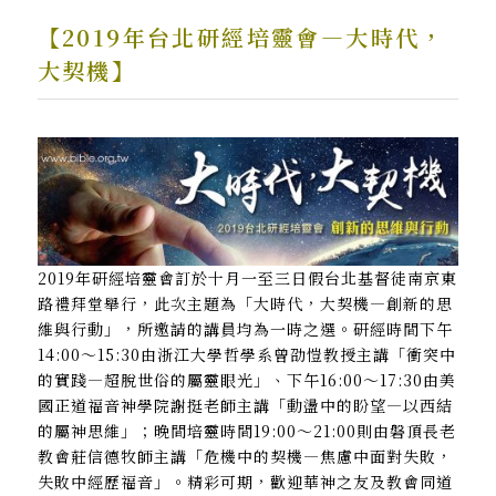
【2019年台北研經培靈會—大時代，
大契機】
2019年研經培靈會訂於十月一至三日假台北基督徒南京東
路禮拜堂舉行，此次主題為「大時代，大契機—創新的思
維與行動」，所邀請的講員均為一時之選。研經時間下午
14:00～15:30由浙江大學哲學系曾劭愷教授主講「衝突中
的實踐—超脫世俗的屬靈眼光」、下午16:00～17:30由美
國正道福音神學院謝挺老師主講「動盪中的盼望—以西結
的屬神思維」；晚間培靈時間19:00～21:00則由磐頂長老
教會莊信德牧師主講「危機中的契機—焦慮中面對失敗，
失敗中經歷福音」。精彩可期，歡迎華神之友及教會同道