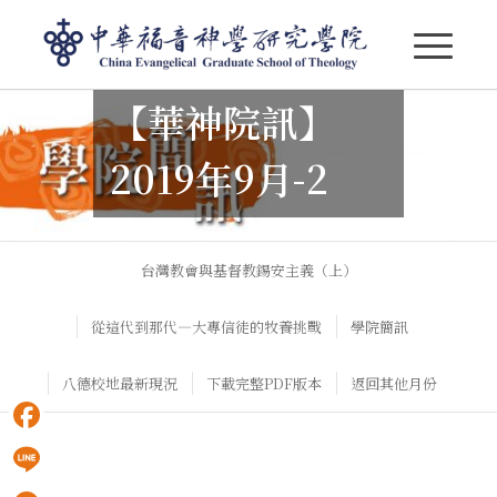
【華神院訊】
【華神院訊】2019年9月-2
2019年9月-2
台灣教會與基督教錫安主義（上）
從這代到那代—大專信徒的牧養挑戰
學院簡訊
八德校地最新現況
下載完整PDF版本
返回其他月份
Facebook
Line