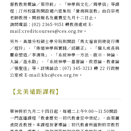
督教教育概論／蔡珍莉」、「神學與文化／周學信」等課
程；汀州校區則開設週六密集班「營商與宣教」由白崇亮
老師教授。開放報名及繳費至九月十二日止。
詢問電話：(02) 2365-9151 轉教務處或 E-
mail:creditcourses@ces.org.tw。
另外，高雄分校碩士學分班則開設「馬太福音到使徒行傳
／程玲」、「佈道神學與實踐／邱顯正」、「個人成長與
靈命塑造／李清珠」、「系統神學—方法、啟示、神論、
人論／溫永勖」、「系統神學—基督論、救恩論、教會論
／張聖佳」等。詳情請洽：(07) 345-3213 轉 22 行政辦
公室或 E-mail:khc@ces.org.tw。
【北美遠距課程】
華神將於九月二十四日起，每週二上午9:00～11:50開設
一門直播課程「教會歷史—初代教會至中世紀」，由蔡麗
貞院長教授。本課程按著導論：初代教會所面對的宗教哲