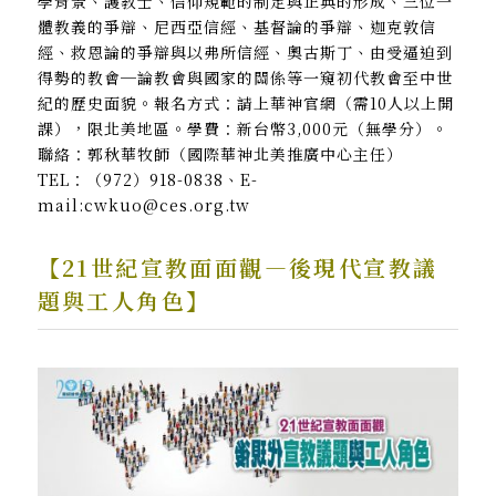
學背景、護教士、信仰規範的制定與正典的形成、三位一
體教義的爭辯、尼西亞信經、基督論的爭辯、迦克敦信
經、救恩論的爭辯與以弗所信經、奧古斯丁、由受逼迫到
得勢的教會─論教會與國家的關係等一窺初代教會至中世
紀的歷史面貌。報名方式：請上華神官網（需10人以上開
課），限北美地區。學費：新台幣3,000元（無學分）。
聯絡：郭秋華牧師（國際華神北美推廣中心主任）
TEL：（972）918-0838、E-
mail:cwkuo@ces.org.tw
【21世紀宣教面面觀—後現代宣教議
題與工人角色】