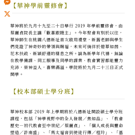
【華神學前靈修會】
Messenger
X
華神將於九月十九至二十日舉行 2019 年學前靈修會，由
蔡麗貞院長主講「歡喜跟隨主」。今年聚會有別於以往，
華神師生在桃園八德新址首次啟用禮堂，新舊老師與學生
們見證了神奇妙的帶領與賜福，未來可徜徉於碧草如茵、
花木扶疏、新穎舒適的棲息之所。請為新學年代禱，無論
在教學備課、同工服事及同學的課業、教會實習都能靈力
充沛，榮神益人，喜樂滿溢。學院將於九月二十三日正式
開學。
【校本部碩士學分班】
華神校本部 2019 年上學期將於八德新址開設碩士學分班
課程，包括「神學視野中的全人發展／焦如品」、「教會
歷史—初代教會至中世紀／蔡麗貞」、「個人成長與靈命
塑造／許南盛」、「馬太福音到使徒行傳／程玲」、「基