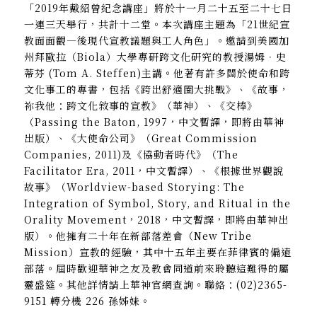
「2019年戴紹曾紀念講座」將於十一月二十五至二十七日
一連三天舉行，共計十二堂。本次講座主題為「21世紀宣
教面面觀—後現代宣教議題與工人角色」。邀請到美國加
州拜歐拉（Biola）大學專研跨文化研究的教授湯姆．史
蒂芬 (Tom A. Steffen)主講。他著有許多關於使命和跨
文化事工的專書，包括《跨出舒適圈大挑戰》、《故事，
祢我他：跨文化敘事的宣教》（華神）、《交棒》
（Passing the Baton, 1997，中文暫譯，即將由華神
出版）、《大使命公司》（Great Commission
Companies, 2011)及《協動者時代》（The
Facilitator Era, 2011，中文暫譯）、《根據世界觀說
故事》（Worldview-based Storying: The
Integration of Symbol, Story, and Ritual in the
Orality Movement，2018，中文暫譯，即將由華神出
版）。他擁有二十年在新部落差會（New Tribe
Mission）宣教的經驗，其中十五年主要在菲律賓的偏遠
部落。屆時歡迎華神之友及教會同道前來聆聽這難得的屬
靈盛筵。其他詳情請上華神官網查詢。聯絡：(02)2365-
9151 轉分機 226 孫姊妹。