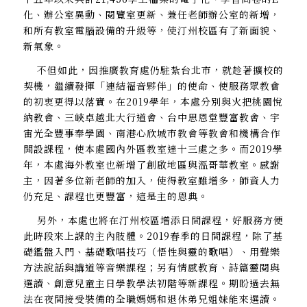
化、辦公室異動、閱覽室更新、兼任老師辦公室的新增，
和所有教室電腦設備的升級等，使汀州校區有了新面貌、
新氣象。
不但如此，因推廣教育處仍駐紮台北市，就趁著擴校的
契機，繼續發揮「連結福音夥伴」的使命、使服務眾教會
的初衷更得以落實。在2019學年，本處分別與火把桃園悅
納教會、三峽卓越北大行道會、台中思恩堂豐富教會、宇
宙光全豐事奉學園、南港心欣城市教會等教會和機構合作
開設課程，使本處國內外區教室達十三處之多。而2019學
年，本處海外教室也新增了創啟地區與溫哥華教室。感謝
主，因著多位新老師的加入，使得教室雖增多，師資人力
仍充足、課程也更豐富，這是主的恩典。
另外，本處也將在汀州校區增添日間課程，好服務方便
此時段來上課的主內肢體。2019春季的日間課程，除了基
礎鑑盤入門、基礎歌唱技巧（悟性與靈的歌唱）、用聲樂
方法說話與講道等音樂課程；另有情感教育、詩篇靈閱與
選讀、創意兒童主日學教學法初階等新課程。期盼過去無
法在夜間接受裝備的全職媽媽和退休弟兄姐妹能來選讀。