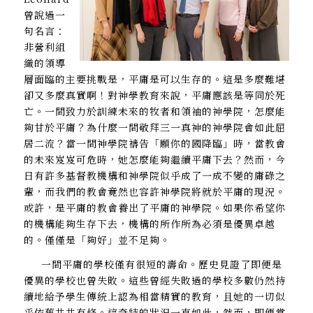
曾說過一
句名言：
非營利組
織的領導
層面臨的主要挑戰是，平庸是可以生存的。這是多麼難堪
卻又多麼真實啊！對神學教育來說，平庸應該是等同於死
亡。一間致力於訓練未來的牧者和領袖的神學院，怎麼能
夠甘於平庸？為什麼一間敬拜三一真神的神學院會如此屈
居二流？當一間神學院禱告「願你的國降臨」時，當教會
的未來岌岌可危時，她怎麼能夠繼續平庸下去？然而，今
日有許多基督教機構和神學院似乎成了一成不變的庸碌之
輩，而我們的教會竟然也容許神學院將就於平庸的現況。
或許，是平庸的教會養出了平庸的神學院。如果你希望你
的機構能夠生存下去，機構的所作所為必須是優異卓越
的。僅僅是「夠好」並不足夠。
一間平庸的學校僅有很短的壽命。歷史見證了即便是
優異的學校也曾失敗。這些曾經失敗過的學校多數仍然持
續地給予學生傳統上認為相當精實的教育，且她的一切似
乎依舊井井有條。這奇特的狀況一直如此，然而，即便當