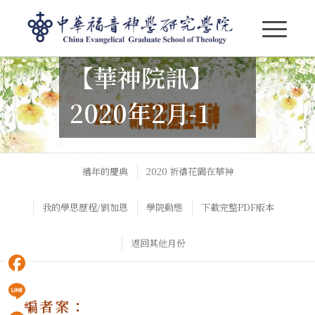
【華神院訊】
【華神院訊】2020年2月-1
2020年2月-1
禧年的慶典
2020 祈禱花園在華神
我的學思歷程/劉加恩
學院動態
下載完整PDF版本
返回其他月份
Facebook
編者案：
Line