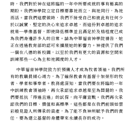
時，我們對於神在這將臨的一年中所要成就的事有極高的
期盼。我們神學院立定目標要靠祂而立，與祂同行，為祂
而活。當我們這麼做時，我們不接受自己和彼此有任何少
於以誠實、堅定的決心來追求卓越，而這份對卓越的追求
就是─學像基督，即使降低標準並且滿足於及格程度已成
為我們身邊許多人的日常。請為中華福音神學院禱告，她
正在透過教育部的認可來擴展她的影響力。神提供了我們
一個在八德的新校園，以至於我們有更大的資源和空間來
訓練那些一心為主和祂國度的人才。
中華福音神學院致力於預備人才成為牧者領袖。我們所
有的教職員傾心竭力，為了確保教會有基督十架榮形的牧
者、學者和事奉者。教務處深知，當我們要在將臨的一年
中訓練教會領袖時，再次承諾追求卓越是至為關鍵的。我
們要抵抗「得過且過」的試探，向平庸宣戰。我們再次承
諾我們的目標、價值和高標準，這些都是在我們前頭如雲
彩般見證人所傳承的資產，為了能不負神所賦予我們的責
任，要為建立基督的身體帶來永續長存的成功。