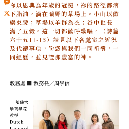
祢以恩典為年歲的冠冕，祢的路徑都滴
Messenger
下脂油，
滴在曠野的草場上。小山以歡
樂束腰；草場以羊群為衣；
谷中也長
X
滿了五穀。這一切都歡呼歌唱。（詩篇
六十五11-13）
請見以下各處室之近況
及代禱事項，
盼您與我們一同祈禱，一
同經歷，
並見證那豐富的神。
教務處 ■ 教務長／周學信
哈佛大
學商學院
教授
Dutch
Leonard