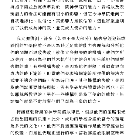
擁抱平庸並放寬標準對於一間神學院的能力、資格以及表
現潛力的看法可能僅有很小的影響，但它令神學院走向了
自我邊緣化、世俗化，其影響力是致命的。這也將嚴重削
弱了我們成為神的教，並完成大使命的能力。
我大膽猜測，許多（如果不是大部分）過去曾經犯錯或
跌倒的神學院並不是因為缺乏足夠的能力去理解和分析他
們的問題而導致失敗。就像大多數失敗的機構，他們之所
以失敗，是因為他們並未執行他們的分析所告訴她們需要
去做的事。有些機構失敗，是因為他們跟隨了看似會導向
成功的時下潮流，但當他們發現這個潮流所提供的解決方
式並不適合他們時，卻為時已晚。其他機構的失敗，是因
為他們試著要維持現狀，沒有準確地解讀當時的徵兆，正
如耶穌所教導的。另外一些機構則是為了使命的緣故，無
論如何就是不肯放棄他們已奉為圭臬的信念。
持續蓬勃發展的神學院嚴以律己，根據他們的策略眼光
去做出困難的決定。此外，成功的學校身處於當今的環境
及多元的文化中，他們不將適應環境看作是他們曾經做出
的改變，而是他們現正進行的事。當教務處放眼展望新年