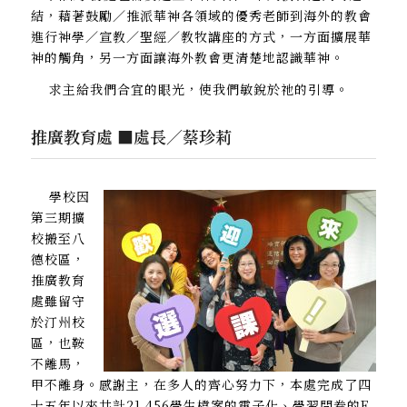
結，藉著鼓勵／推派華神各領域的優秀老師到海外的教會
進行神學／宣教／聖經／教牧講座的方式，一方面擴展華
神的觸角，另一方面讓海外教會更清楚地認識華神。
求主給我們合宜的眼光，使我們敏銳於祂的引導。
推廣教育處 ■處長／蔡珍莉
學校因
第三期擴
校搬至八
德校區，
推廣教育
處雖留守
於汀州校
區，也鞍
不離馬，
甲不離身。感謝主，在多人的齊心努力下，本處完成了四
十五年以來共計21,456學生檔案的電子化、學習問卷的E