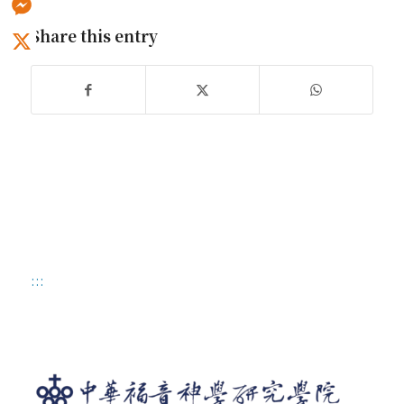
Share this entry
Messenger
X
:::