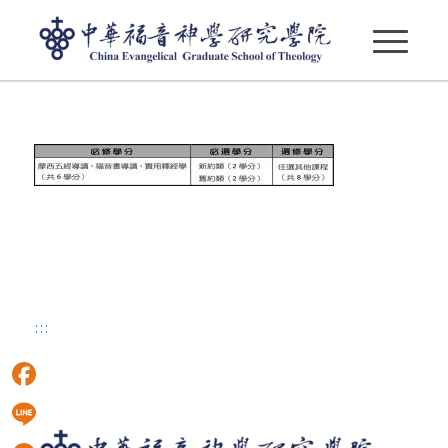
tee_g2
:::
Facebook
Line