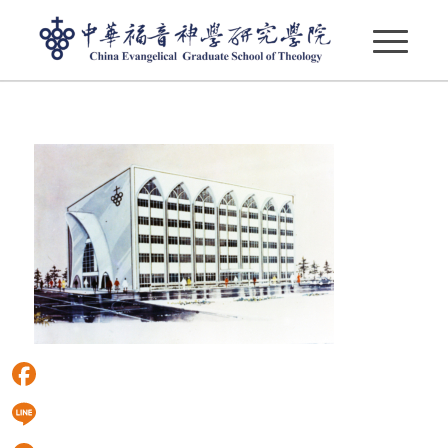
s2_005
Facebook
Line