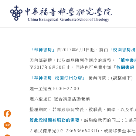
華神書房 經營轉移及營業時間調整公告
「
華神書房
」
自2017年6月1日起，將由
「校園書房出
因內部硬體，以及商品陳列作適度的調整，
「
華神書
至2017年6月30日止，同時也可免費申辦「
校園書房
「華神書房
–
校園汀州分店」
營業時間：(調整如下)
週一至週五10:00~22:00
週六至週日 配合講座活動營業
整理期間，若導致學院牧長、教職員、同學、以及弟
若此段期間有服務的需要
，請聯絡我們的同工：1.翁夙卉姊
Facebook
2.蕭民傑弟兄(02-23653665#311)，或請移步至本社
Line