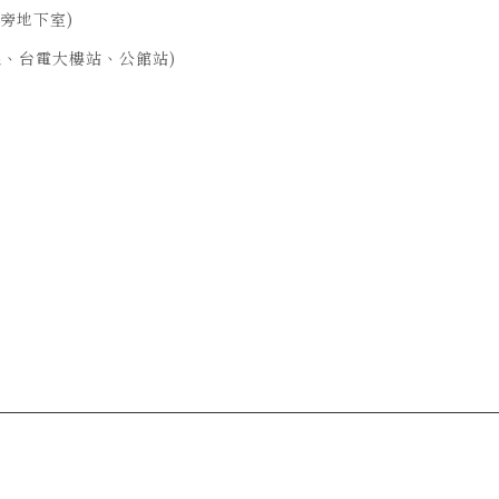
旁地下室)
線、台電大樓站、公館站)