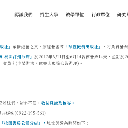
認識我們
招生入學
教學單位
行政單位
研究
版社」
承接經營之責，原經營團隊
「華宣橄
欖
出版社」
，將負責營業至
房-
校園汀州分店」
於2017年6月1日至6月14暫停營業14天，並訂於
」
會員卡(申請辦法，依書店現場公告辦理)。
兄姊妹們，諸多不便，
敬請見諒及包容。
妹(0922-195-561)
「校園書房公館分店」，
地址與營業時間如下：