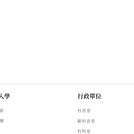
入學
行政單位
訊
校長室
單
副校長室
校牧室