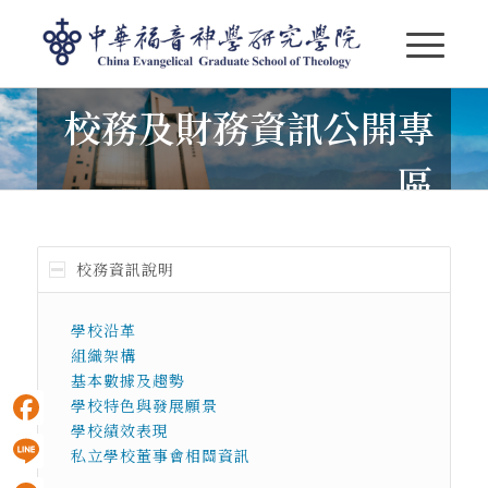
校務及財務資訊公開專
校務及財務資訊公開專區_會計師查核報告
區
School Affairs and Financial Information
Disclosure
校務資訊說明
學校沿革
組織架構
基本數據及趨勢
學校特色與發展願景
學校績效表現
Facebook
私立學校董事會相關資訊
Line