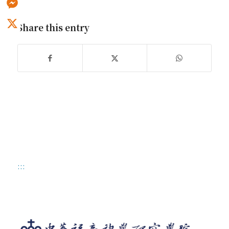
Messenger
Share this entry
X
:::