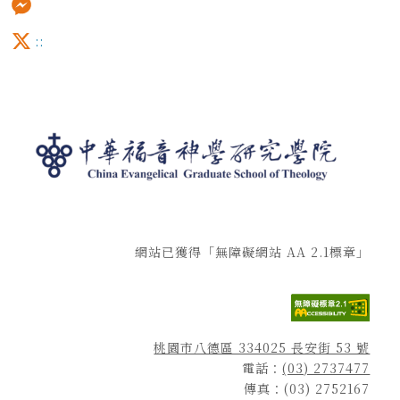
Messenger
:::
X
網站已獲得「無障礙網站 AA 2.1標章」
桃園市八德區 334025 長安街 53 號
電話：
(03) 2737477
傳真：(03) 2752167