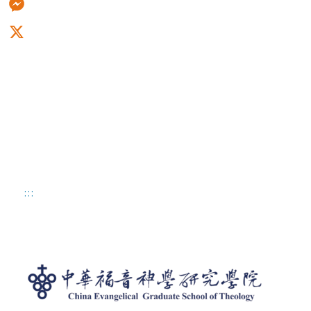
Messenger
X
:::