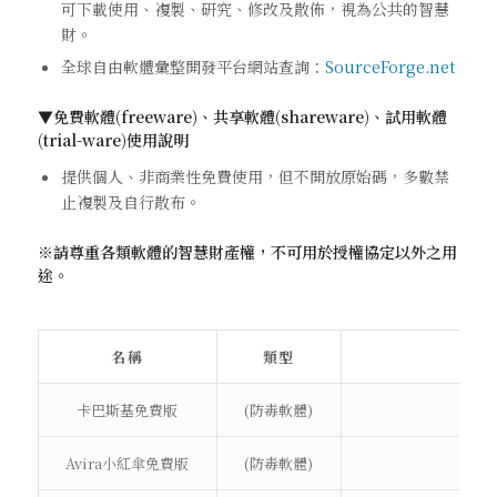
可下載使用、複製、研究、修改及散佈，視為公共的智慧
財。
全球自由軟體彙整開發平台網站查詢：
SourceForge.net
▼免費軟體(freeware)、共享軟體(shareware)、試用軟體
(trial-ware)使用說明
提供個人、非商業性免費使用，但不開放原始碼，多數禁
止複製及自行散布。
※請尊重各類軟體的智慧財產權，不可用於授權協定以外之用
途。
名稱
類型
卡巴斯基免費版
(防毒軟體)
htt
Avira小紅傘免費版
(防毒軟體)
ht