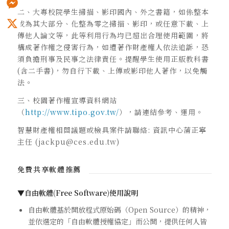
二、大專校院學生掃描、影印國內、外之書籍，如係整本
Messenger
或為其大部分、化整為零之掃描、影印，或任意下載、上
傳他人論文等，此等利用行為均已超出合理使用範圍，將
X
構成著作權之侵害行為，如遭著作財產權人依法追訴，恐
須負擔刑事及民事之法律責任。提醒學生使用正版教科書
(含二手書)，勿自行下載、上傳或影印他人著作，以免觸
法。
三、校園著作權宣導資料網站
（
http://www.tipo.gov.tw/
），請連結參考、運用。
智慧財產權相關議題或檢具案件請聯絡: 資訊中心蒲正寧
主任 (jackpu@ces.edu.tw)
免費共享軟體推薦
▼自由軟體(Free Software)使用說明
自由軟體基於開放程式原始碼（Open Source）的精神，
並依選定的「自由軟體授權協定」而公開，提供任何人皆