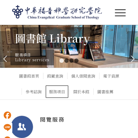
圖書館-服務項目
圖書館 Library
服務項目
下一頁
Library services
1
2
3
4
圖書館首頁
館藏查詢
個人借閱查詢
電子資源
參考諮詢
服務項目
關於本館
圖書推薦
閱覽服務
Facebook
Line