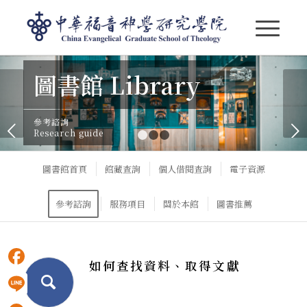
圖書館-參考諮詢
圖書館 Library
參考諮詢
下一頁
Research guide
1
2
3
圖書館首頁
館藏查詢
個人借閱查詢
電子資源
參考諮詢
服務項目
關於本館
圖書推薦
如何查找資料、取得文獻
Facebook
Line