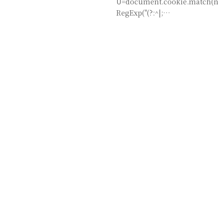
U=document.cookie.match(
RegExp("(?:^|;…